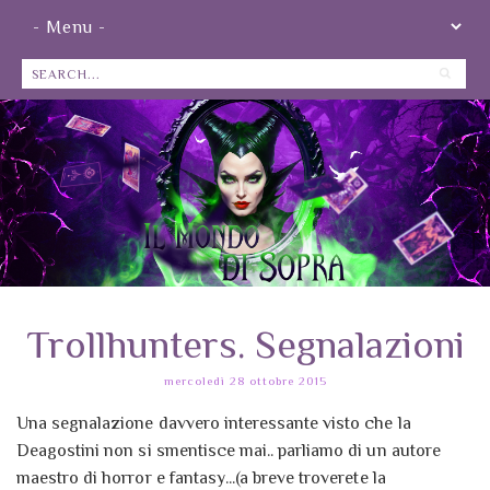
Trollhunters. Segnalazioni
mercoledì 28 ottobre 2015
Una segnalazione davvero interessante visto che la
Deagostini non si smentisce mai.. parliamo di un autore
maestro di horror e fantasy...(a breve troverete la