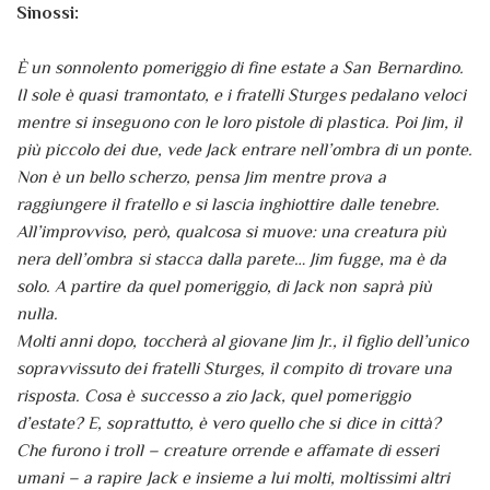
Sinossi:
È un sonnolento pomeriggio di fine estate a San Bernardino.
Il sole è quasi tramontato, e i fratelli Sturges pedalano veloci
mentre si inseguono con le loro pistole di plastica. Poi Jim, il
più piccolo dei due, vede Jack entrare nell’ombra di un ponte.
Non è un bello scherzo, pensa Jim mentre prova a
raggiungere il fratello e si lascia inghiottire dalle tenebre.
All’improvviso, però, qualcosa si muove: una creatura più
nera dell’ombra si stacca dalla parete… Jim fugge, ma è da
solo. A partire da quel pomeriggio, di Jack non saprà più
nulla.
Molti anni dopo, toccherà al giovane Jim Jr., il figlio dell’unico
sopravvissuto dei fratelli Sturges, il compito di trovare una
risposta. Cosa è successo a zio Jack, quel pomeriggio
d’estate? E, soprattutto, è vero quello che si dice in città?
Che furono i troll – creature orrende e affamate di esseri
umani – a rapire Jack e insieme a lui molti, moltissimi altri