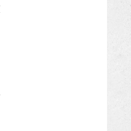
e
r
,
i