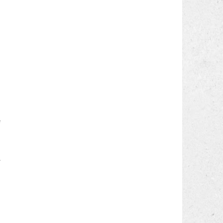
u
e
.
o