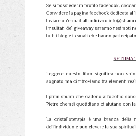
Se si possiede un profilo facebook, clicca
Convidere la pagina facebook dedicata al li
Inviare un'e-mail all'indirizzo info@shamr
I risultati del giveaway saranno resi noti n
tutti i blog e i canali che hanno partecipato
SETTIMA TA
Leggere questo libro significa non so
sognato, ma ci ritroviamo tra elementi reali 
I primi spunti che cadono all'occhio sono 
Pietre che nel quotidiano ci aiutano con la 
La cristalloterapia è una branca della 
dell'individuo e può elevare la sua spiritual