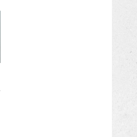
i
,
a