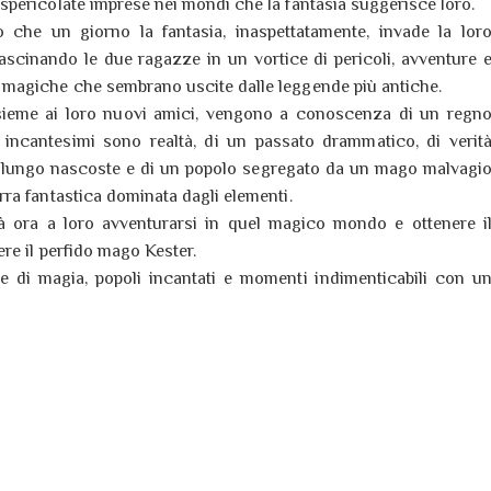
 spericolate imprese nei mondi che la fantasia suggerisce loro.
che un giorno la fantasia, inaspettatamente, invade la lor
trascinando le due ragazze in un vortice di pericoli, avventure 
 magiche che sembrano uscite dalle leggende più antiche.
sieme ai loro nuovi amici, vengono a conoscenza di un regn
 incantesimi sono realtà, di un passato drammatico, di verit
 lungo nascoste e di un popolo segregato da un mago malvagi
erra fantastica dominata dagli elementi.
 ora a loro avventurarsi in quel magico mondo e ottenere i
re il perfido mago Kester.
se di magia, popoli incantati e momenti indimenticabili con u