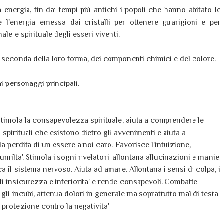
energia, fin dai tempi più antichi i popoli che hanno abitato l
 l'energia emessa dai cristalli per ottenere guarigioni e pe
ale e spirituale degli esseri viventi.
 seconda della loro forma, dei componenti chimici e del colore.
i personaggi principali.
stimola la consapevolezza spirituale, aiuta a comprendere le
 spirituali che esistono dietro gli avvenimenti e aiuta a
la perdita di un essere a noi caro. Favorisce l'intuizione,
l'umilta'. Stimola i sogni rivelatori, allontana allucinazioni e manie
ca il sistema nervoso. Aiuta ad amare. Allontana i sensi di colpa, 
i insicurezza e inferiorita' e rende consapevoli. Combatte
 gli incubi, attenua dolori in generale ma soprattutto mal di testa
protezione contro la negativita'