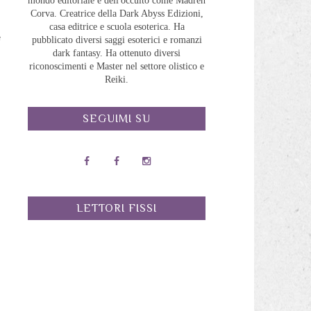
mondo editoriale e dell'occulto come Madreh
Corva. Creatrice della Dark Abyss Edizioni,
o
casa editrice e scuola esoterica. Ha
e
pubblicato diversi saggi esoterici e romanzi
dark fantasy. Ha ottenuto diversi
riconoscimenti e Master nel settore olistico e
o
Reiki.
à
o
SEGUIMI SU
l
n
LETTORI FISSI