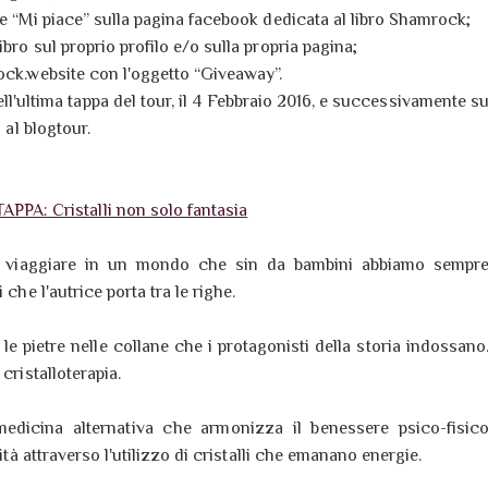
re “Mi piace” sulla pagina facebook dedicata al libro Shamrock;
bro sul proprio profilo e/o sulla propria pagina;
ock.website con l'oggetto “Giveaway”.
ell'ultima tappa del tour, il 4 Febbraio 2016, e successivamente s
 al blogtour.
PPA: Cristalli non solo fantasia
lo viaggiare in un mondo che sin da bambini abbiamo sempr
che l'autrice porta tra le righe.
le pietre nelle collane che i protagonisti della storia indossano
cristalloterapia.
medicina alternativa che armonizza il benessere psico-fisic
ità attraverso l'utilizzo di cristalli che emanano energie.