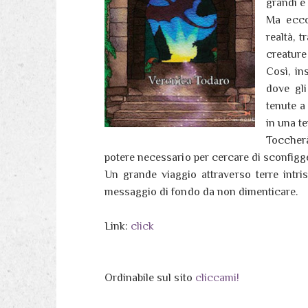
grandi e
Ma ecco 
realtà, 
creature
Così, in
dove gli
tenute a
in una t
Toccherà
potere necessario per cercare di sconfigge
Un grande viaggio attraverso terre intri
messaggio di fondo da non dimenticare.
Link:
click
Ordinabile sul sito
cliccami!