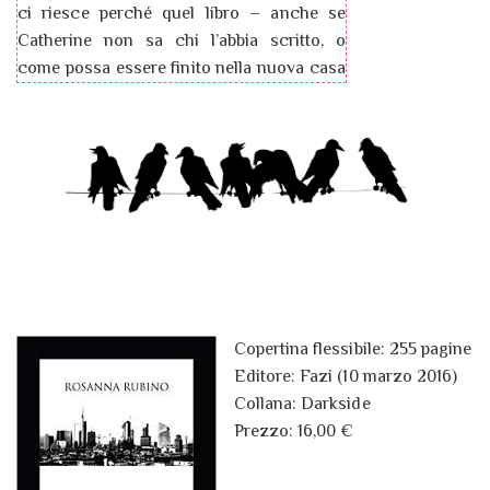
ci riesce perché quel libro – anche se
Catherine non sa chi l’abbia scritto, o
come possa essere finito nella nuova casa
dove lei e il marito hanno appena
traslocato – racconta qualcosa che la
riguarda molto da vicino. Qualcosa che
soltanto lei sa, e che ha nascosto a tutti,
anche a suo marito. Chi è l’autore di quel
libro, e come fa a conoscere Catherine e a
sapere cosa è successo un giorno di tanti
anni fa, durante una vacanza al sole della
Spagna? E che cosa vuole adesso da lei?
Catherine dovrà fare i conti con la paura, e
Copertina flessibile: 255 pagine
– forse per la prima volta – con la verità.
Editore: Fazi (10 marzo 2016)
Perché anche le vite che ci sembrano più
Collana: Darkside
perfette nascondono dei segreti che
Prezzo: 16,00 €
possono distruggerle.