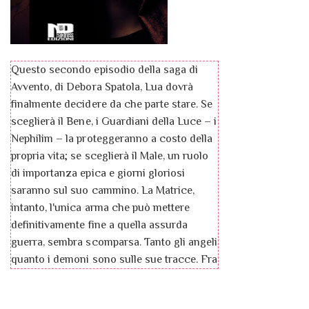
per un’intuizione, deciderà di affidare la
propria, incredibile storia.
Questo secondo episodio della saga di
Avvento, di Debora Spatola, Lua dovrà
finalmente decidere da che parte stare. Se
sceglierà il Bene, i Guardiani della Luce – i
Nephilim – la proteggeranno a costo della
propria vita; se sceglierà il Male, un ruolo
di importanza epica e giorni gloriosi
saranno sul suo cammino. La Matrice,
intanto, l'unica arma che può mettere
definitivamente fine a quella assurda
guerra, sembra scomparsa. Tanto gli angeli
quanto i demoni sono sulle sue tracce. Fra
sacrifici e tradimenti, Lua dovrà presto
decidere anche quali sono i suoi reali