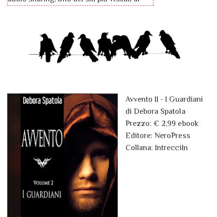
mondo. Fra sei giorni Talentik debutterà a
Piazza Affari e la sua quotazione in borsa
segnerà un momento storico per
l’imprenditoria italiana, facendo di Ronnie
uno degli uomini più ricchi del pianeta. Il
giorno uno Ronnie è sul tetto del mondo, il
giorno sei deciderà di rinunciare a tutto
ciò che ha costruito negli ultimi ventitré
Avvento II - I Guardiani
anni. Qual è il mistero che si nasconde
di Debora Spatola
dietro questo gesto? Mentre il Governo
Prezzo: € 2,99 ebook
annaspa, la recessione incombe e la
Editore: NeroPress
Protesta dei Porcelli infuria nelle strade, il
Collana: IntrecciIn
segreto del protagonista verrà svelato a
poco a poco grazie all'intervento di
Ragazzo, un aspirante giornalista in cui
Ronnie si imbatte all’inizio del libro e a cui,
come