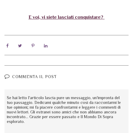
lo studentato. Nonostante le indagini della
polizia si concentrino altrove, Petr
sospetta di David Schmelke.
E voi, vi siete lasciati conquistare?
Perché il sinistro individuo di giorno
rimane rinchiuso nella sua stanza e di
notte si reca di nascosto alla Sinagoga?
Quali verità cela l'antico cimitero ebraico?
Tra leggende vecchie di secoli e segreti
legati alla Cabala, il protagonista si muove
sullo sfondo di una Praga occulta e dalle
atmosfere gotiche, in un viaggio di sola
COMMENTA IL POST
andata verso il Male.
Se hai letto l'articolo lascia pure un messaggio, un'impronta del
tuo passaggio. Dedicami qualche minuto così da raccontarmi le
tue opinioni; mi fa piacere confrontarmi e leggere i commenti di
nuovi lettori. Gli estranei sono amici che non abbiamo ancora
incontrato... Grazie per essere passato e Il Mondo Di Sopra
esplorato.