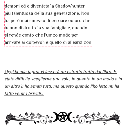
demoni ed è diventata la Shadowhunter
più talentuosa della sua generazione. Non
ha però mai smesso di cercare coloro che
hanno distrutto la sua famiglia e, quando
si rende conto che l'unico modo per
arrivare ai colpevoli è quello di allearsi con
le fate, da anni in lotta con gli
Shadowhunters, non si tira indietro. È una
partita molto pericolosa, ma Emma,
insieme a Julian, suo migliore amico
Oggi la mia tappa vi lascerà un estratto tratto dal libro. E'
eparabatai, ha tutte le intenzioni di
stato difficile sceglierne uno solo, in quanto in un modo o in
giocarla fino in fondo. Non solo la ragazza
un altro li ho amati tutti, ma questo quando l'ho letto mi ha
potrebbe finalmente vendicarsi, ma per
fatto venir i brividi..
Julian si apre la possibilità di riabbracciare
il fratello Mark, che anni prima era stato
costretto a unirsi al Popolo Fatato. Inizia
così una corsa contro il tempo,
un'indagine ricca di colpi di scena, dove i