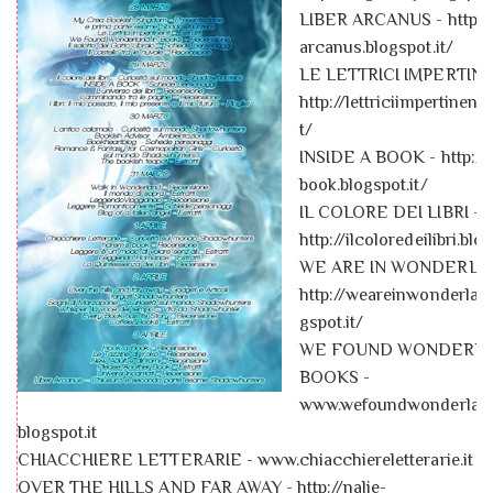
LIBER ARCANUS - http://l
arcanus.blogspot.it/
LE LETTRICI IMPERTINE
http://lettriciimpertinenti
t/
INSIDE A BOOK - http://i
book.blogspot.it/
IL COLORE DEI LIBRI -
http://ilcoloredeilibri.blo
WE ARE IN WONDERLA
http://weareinwonderlan
gspot.it/
WE FOUND WONDERLA
BOOKS -
www.wefoundwonderland
blogspot.it
CHIACCHIERE LETTERARIE - www.chiacchiereletterarie.it
OVER THE HILLS AND FAR AWAY - http://nalie-