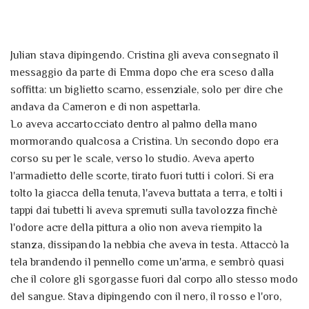
bluff e i doppi giochi non mancano e i
sentimenti più profondi sono messi a dura
prova. Compreso quello che lega Emma e
Julian stava dipingendo. Cristina gli aveva consegnato il
Julian, forse di natura diversa rispetto a
messaggio da parte di Emma dopo che era sceso dalla
quel legame puro, unico e indissolubile
soffitta: un biglietto scarno, essenziale, solo per dire che
che dovrebbe unire due parabatai: un
andava da Cameron e di non aspettarla.
sentimento che la Legge non accetta.
Lo aveva accartocciato dentro al palmo della mano
Questa è un'edizione speciale con il
mormorando qualcosa a Cristina. Un secondo dopo era
racconto in esclusiva La festa di
corso su per le scale, verso lo studio. Aveva aperto
fidanzamento.
l'armadietto delle scorte, tirato fuori tutti i colori. Si era
tolto la giacca della tenuta, l'aveva buttata a terra, e tolti i
tappi dai tubetti li aveva spremuti sulla tavolozza finchè
l'odore acre della pittura a olio non aveva riempito la
stanza, dissipando la nebbia che aveva in testa. Attaccò la
tela brandendo il pennello come un'arma, e sembrò quasi
che il colore gli sgorgasse fuori dal corpo allo stesso modo
del sangue. Stava dipingendo con il nero, il rosso e l'oro,