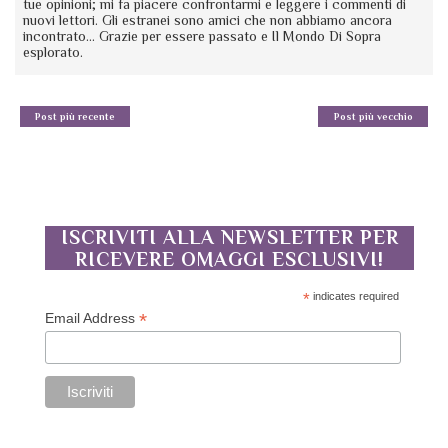
tue opinioni; mi fa piacere confrontarmi e leggere i commenti di
nuovi lettori. Gli estranei sono amici che non abbiamo ancora
incontrato... Grazie per essere passato e Il Mondo Di Sopra
esplorato.
Post più recente
Post più vecchio
ISCRIVITI ALLA NEWSLETTER PER
RICEVERE OMAGGI ESCLUSIVI!
*
indicates required
*
Email Address