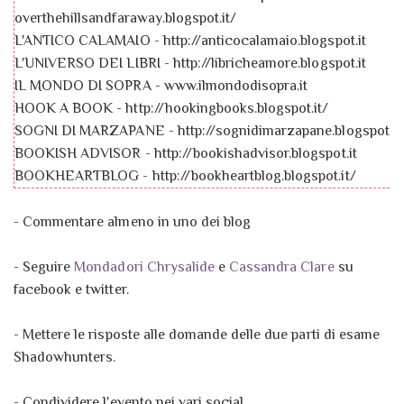
overthehillsandfaraway.blogspot.it/
L'ANTICO CALAMAIO - http://anticocalamaio.blogspot.it
L'UNIVERSO DEI LIBRI - http://libricheamore.blogspot.it
IL MONDO DI SOPRA - www.ilmondodisopra.it
HOOK A BOOK - http://hookingbooks.blogspot.it/
SOGNI DI MARZAPANE - http://sognidimarzapane.blogspot.it
BOOKISH ADVISOR - http://bookishadvisor.blogspot.it
BOOKHEARTBLOG - http://bookheartblog.blogspot.it/
I LIBRI: IL MIO PASSATO, IL MIO PRESENTE E IL MIO FUTUR
http://libriilmiopassatopresentefuturo.blogspot.it
- Commentare almeno in uno dei blog
HAREM'S BOOK - http://www.haremsbook.com/
IL SALOTTO DEL GATTO LIBRAIO -
- Seguire
Mondadori Chrysalide
e
Cassandra Clare
su
http://ilsalottodelgattolibraio.blogspot.it/
facebook e twitter.
WHISPER: LA VOCE DEL TEMPO -
http://whisperlavocedeltempo.blogspot.it
- Mettere le risposte alle domande delle due parti di esame
EVERY BOOK HAS ITS STORY -
Shadowhunters.
http://everybookhasitsstory.blogspot.com/
BLOG OF FALLEN ANGEL - http://blogofafallenangel.blogspot
- Condividere l'evento nei vari social.