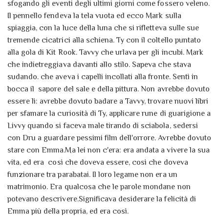
sfogando gli eventi degli ultimi giorni come fossero veleno.
Il pennello fendeva la tela vuota ed ecco Mark sulla
spiaggia, con la luce della luna che si rifletteva sulle sue
tremende cicatrici alla schiena. Ty con il coltello puntato
alla gola di Kit Rook. Tavvy che urlava per gli incubi. Mark
che indietreggiava davanti allo stilo. Sapeva che stava
sudando. che aveva i capelli incollati alla fronte. Sentì in
bocca il sapore del sale e della pittura. Non avrebbe dovuto
essere lì: avrebbe dovuto badare a Tavvy, trovare nuovi libri
per sfamare la curiosità di Ty, applicare rune di guarigione a
Livvy quando si faceva male tirando di sciabola, sedersi
con Dru a guardare pessimi film dell'orrore. Avrebbe dovuto
stare con Emma.Ma lei non c'era: era andata a vivere la sua
vita, ed era così che doveva essere, così che doveva
funzionare tra parabatai. Il loro legame non era un
matrimonio. Era qualcosa che le parole mondane non
potevano descrivere.Significava desiderare la felicità di
Emma più della propria, ed era così.