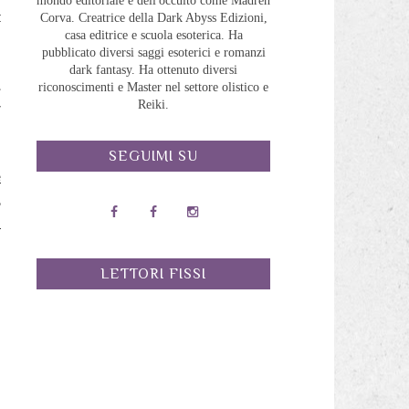
mondo editoriale e dell'occulto come Madreh
t
Corva. Creatrice della Dark Abyss Edizioni,
casa editrice e scuola esoterica. Ha
pubblicato diversi saggi esoterici e romanzi
dark fantasy. Ha ottenuto diversi
.
riconoscimenti e Master nel settore olistico e
Reiki.
y
SEGUIMI SU
e
,
ù
LETTORI FISSI