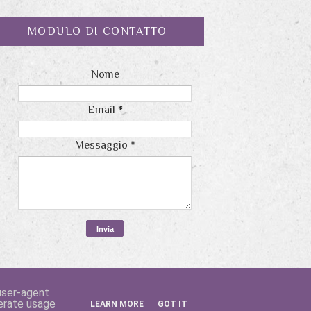
MODULO DI CONTATTO
Nome
Email
*
Messaggio
*
 user-agent
nerate usage
LEARN MORE
GOT IT