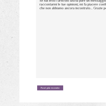
Se hai letto l'articolo lascia pure un messagg
raccontarmi le tue opinioni; mi fa piacere conf
che non abbiamo ancora incontrato... Grazie p
Post più recente