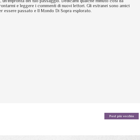
io, un'impronta del tuo passaggio. Dedicami qualche minuto così da
rontarmi e leggere i commenti di nuovi lettori. Gli estranei sono amici
er essere passato e Il Mondo Di Sopra esplorato.
Post più vecchio