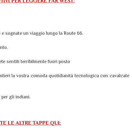
TIVI PER LEGGERE FAR WEST:
i e sognate un viaggio lungo la Route 66.
nto.
ete sentiti terribilmente fuori posto
lentieri la vostra comoda quotidianità tecnologica con cavalcate
 per gli indiani.
TE LE ALTRE TAPPE QUI: