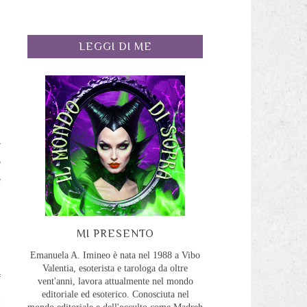
LEGGI DI ME
r
è
e
o
MI PRESENTO
Emanuela A. Imineo è nata nel 1988 a Vibo
Valentia, esoterista e tarologa da oltre
vent'anni, lavora attualmente nel mondo
editoriale ed esoterico. Conosciuta nel