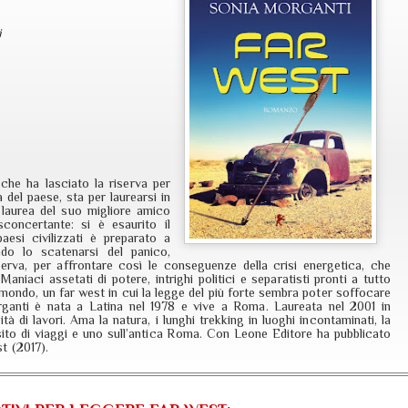
i
che ha lasciato la riserva per
à del paese, sta per laurearsi in
 laurea del suo migliore amico
concertante: si è esaurito il
aesi civilizzati è preparato a
ndo lo scatenarsi del panico,
iserva, per affrontare così le conseguenze della crisi energetica, che
Maniaci assetati di potere, intrighi politici e separatisti pronti a tutto
 mondo, un far west in cui la legge del più forte sembra poter soffocare
organti è nata a Latina nel 1978 e vive a Roma. Laureata nel 2001 in
ità di lavori. Ama la natura, i lunghi trekking in luoghi incontaminati, la
 sito di viaggi e uno sull’antica Roma. Con Leone Editore ha pubblicato
t (2017).