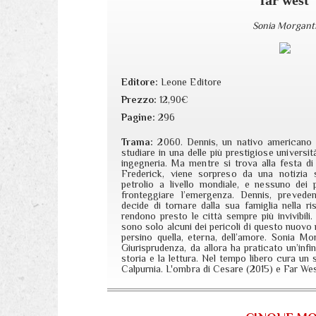
Sonia Morgant
Editore:
Leone Editore
Prezzo:
12,90€
Pagine:
296
Trama:
2060. Dennis, un nativo americano 
studiare in una delle più prestigiose universit
ingegneria. Ma mentre si trova alla festa di
Frederick, viene sorpreso da una notizia s
petrolio a livello mondiale, e nessuno dei p
fronteggiare l’emergenza. Dennis, prevede
decide di tornare dalla sua famiglia nella r
rendono presto le città sempre più invivibili. 
sono solo alcuni dei pericoli di questo nuovo
persino quella, eterna, dell’amore. Sonia M
Giurisprudenza, da allora ha praticato un’infin
storia e la lettura. Nel tempo libero cura un
Calpurnia. L'ombra di Cesare (2015) e Far Wes