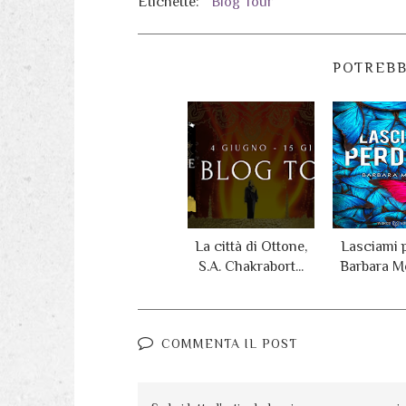
Etichette:
Blog Tour
POTREBB
La città di Ottone,
Lasciami p
S.A. Chakrabort...
Barbara Mor
COMMENTA IL POST