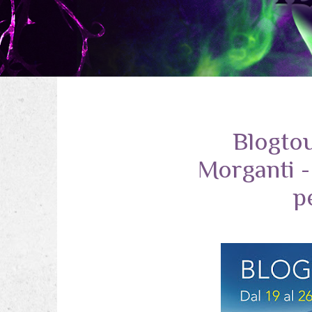
Blogtou
Morganti -
p