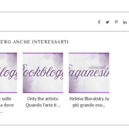
ERO ANCHE INTERESSARTI
 sulle
Only the artists:
Helena Blavatsky, la
da dove
Quando l'arte ti ...
più grande eso...
..