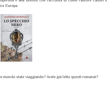
opertina e alla sinossi che racconta di come l'autore catturi 
stra Europa.
le mondo state viaggiando? Avete già letto questi romanzi?