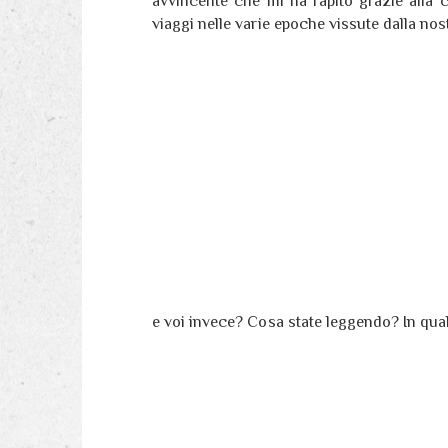
avvincente che mi ha rapito grazie alla c
viaggi nelle varie epoche vissute dalla no
e voi invece? Cosa state leggendo? In qua