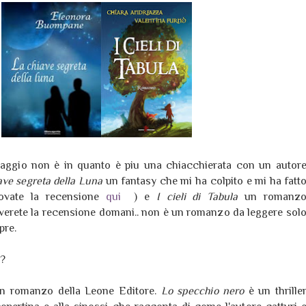
saggio non è in quanto è piu una chiacchierata con un autor
ave segreta della Luna
un fantasy che mi ha colpito e mi ha fatt
rovate la recensione
qui
) e
I cieli di Tabula
un romanz
overete la recensione domani.. non è un romanzo da leggere sol
pre.
i?
 un romanzo della Leone Editore.
Lo specchio nero
è un thrille