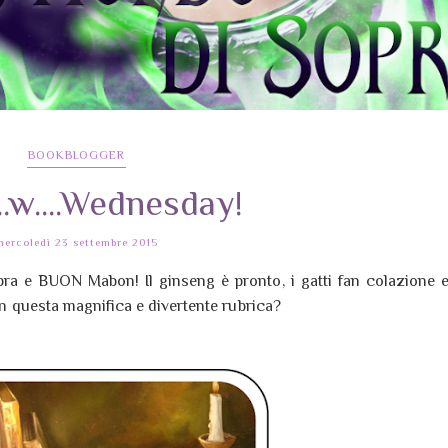
BOOKBLOGGER
...w....Wednesday!
mercoledì 23 settembre 2015
ra e BUON Mabon! Il ginseng è pronto, i gatti fan colazione 
con questa magnifica e divertente rubrica?