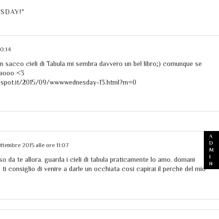
ESDAY!"
10:14
un sacco cieli di Tabula mi sembra davvero un bel libro;) comunque se
ciaooo <3
logspot.it/2015/09/wwwwednesday-13.html?m=0
ettembre 2015 alle ore 11:07
o da te allora. guarda i cieli di tabula praticamente lo amo. domani
 ti consiglio di venire a darle un occhiata cosi capirai il perchè del mio