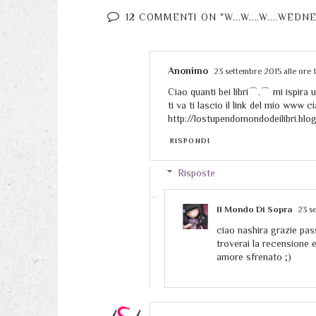
12 COMMENTI ON "W...W....W....WEDN
Anonimo
23 settembre 2015 alle ore 
Ciao quanti bei libri⌒.⌒ mi ispira 
ti va ti lascio il link del mio www 
http://lostupendomondodeilibri.b
RISPONDI
Risposte
Il Mondo Di Sopra
23 s
ciao nashira grazie pass
troverai la recensione e
amore sfrenato ;)