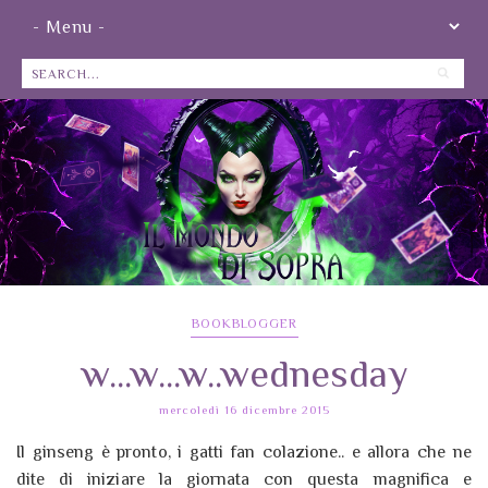
BOOKBLOGGER
w...w...w..wednesday
mercoledì 16 dicembre 2015
Il ginseng è pronto, i gatti fan colazione.. e allora che ne
dite di iniziare la giornata con questa magnifica e