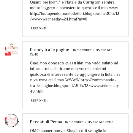
Quanti bei libri*_* e Natale da Carrigton sembra
molto leggero e spensierato questo è il mio www
http://lostupendomondodeilibri.blogspot.it/2015/12
/www-wednesday-24.html?m=0
RISPONDI
Frency tra le pagine
16 dicembre 2015 alle ore
15:40
Ciao, non conosco questi libri, ma vado subito ad
informarmi sulle trame non vorrei perdermi
qualcosa di interessante da aggiungere in lista... se
ti va trovi qui il mio WWWW http://camminando-
tra-le-pagine.blogspot.it/2015/12/wwwwednesday-
48.html
RISPONDI
Peccati di Penna
16 dicembre 2015 alle ore 16:06
OMG banner nuovo. Sbaglio o ti smoglia la