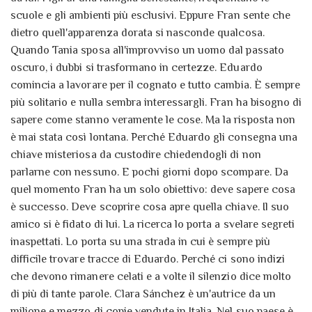
scuole e gli ambienti più esclusivi. Eppure Fran sente che
dietro quell'apparenza dorata si nasconde qualcosa.
Quando Tania sposa all'improvviso un uomo dal passato
oscuro, i dubbi si trasformano in certezze. Eduardo
comincia a lavorare per il cognato e tutto cambia. È sempre
più solitario e nulla sembra interessargli. Fran ha bisogno di
sapere come stanno veramente le cose. Ma la risposta non
è mai stata così lontana. Perché Eduardo gli consegna una
chiave misteriosa da custodire chiedendogli di non
parlarne con nessuno. E pochi giorni dopo scompare. Da
quel momento Fran ha un solo obiettivo: deve sapere cosa
è successo. Deve scoprire cosa apre quella chiave. Il suo
amico si è fidato di lui. La ricerca lo porta a svelare segreti
inaspettati. Lo porta su una strada in cui è sempre più
difficile trovare tracce di Eduardo. Perché ci sono indizi
che devono rimanere celati e a volte il silenzio dice molto
di più di tante parole. Clara Sánchez è un'autrice da un
milione e mezzo di copie vendute in Italia. Nel suo paese è