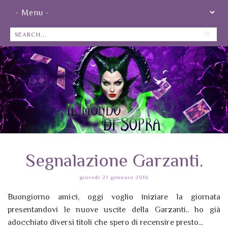
Segnalazione Garzanti.
giovedì 21 gennaio 2016
Buongiorno amici, oggi voglio iniziare la giornata
presentandovi le nuove uscite della Garzanti.. ho già
adocchiato diversi titoli che spero di recensire presto...