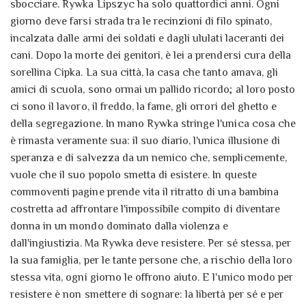
sbocciare. Rywka Lipszyc ha solo quattordici anni. Ogni
giorno deve farsi strada tra le recinzioni di filo spinato,
incalzata dalle armi dei soldati e dagli ululati laceranti dei
cani. Dopo la morte dei genitori, è lei a prendersi cura della
sorellina Cipka. La sua città, la casa che tanto amava, gli
amici di scuola, sono ormai un pallido ricordo; al loro posto
ci sono il lavoro, il freddo, la fame, gli orrori del ghetto e
della segregazione. In mano Rywka stringe l'unica cosa che
è rimasta veramente sua: il suo diario, l'unica illusione di
speranza e di salvezza da un nemico che, semplicemente,
vuole che il suo popolo smetta di esistere. In queste
commoventi pagine prende vita il ritratto di una bambina
costretta ad affrontare l'impossibile compito di diventare
donna in un mondo dominato dalla violenza e
dall'ingiustizia. Ma Rywka deve resistere. Per sé stessa, per
la sua famiglia, per le tante persone che, a rischio della loro
stessa vita, ogni giorno le offrono aiuto. E l'unico modo per
resistere è non smettere di sognare: la libertà per sé e per