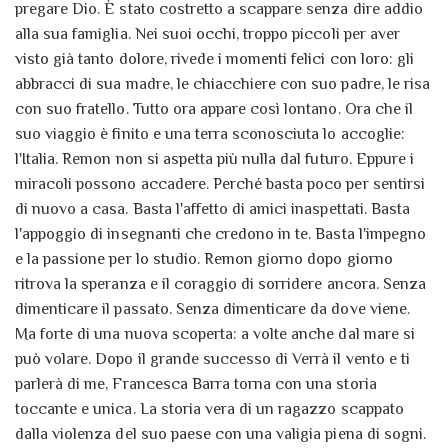
pregare Dio. È stato costretto a scappare senza dire addio
alla sua famiglia. Nei suoi occhi, troppo piccoli per aver
visto già tanto dolore, rivede i momenti felici con loro: gli
abbracci di sua madre, le chiacchiere con suo padre, le risa
con suo fratello. Tutto ora appare così lontano. Ora che il
suo viaggio è finito e una terra sconosciuta lo accoglie:
l'Italia. Remon non si aspetta più nulla dal futuro. Eppure i
miracoli possono accadere. Perché basta poco per sentirsi
di nuovo a casa. Basta l'affetto di amici inaspettati. Basta
l'appoggio di insegnanti che credono in te. Basta l'impegno
e la passione per lo studio. Remon giorno dopo giorno
ritrova la speranza e il coraggio di sorridere ancora. Senza
dimenticare il passato. Senza dimenticare da dove viene.
Ma forte di una nuova scoperta: a volte anche dal mare si
può volare. Dopo il grande successo di Verrà il vento e ti
parlerà di me, Francesca Barra torna con una storia
toccante e unica. La storia vera di un ragazzo scappato
dalla violenza del suo paese con una valigia piena di sogni.