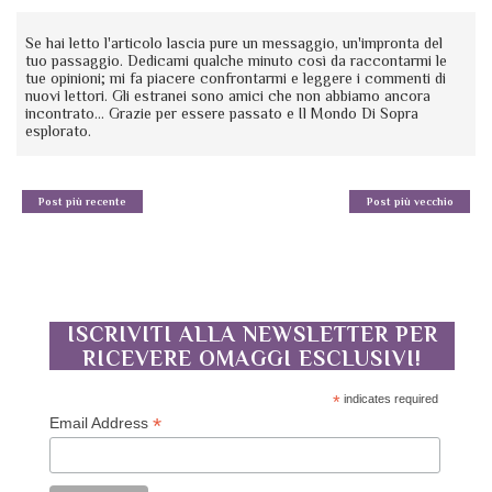
Se hai letto l'articolo lascia pure un messaggio, un'impronta del
tuo passaggio. Dedicami qualche minuto così da raccontarmi le
tue opinioni; mi fa piacere confrontarmi e leggere i commenti di
nuovi lettori. Gli estranei sono amici che non abbiamo ancora
incontrato... Grazie per essere passato e Il Mondo Di Sopra
esplorato.
Post più recente
Post più vecchio
ISCRIVITI ALLA NEWSLETTER PER
RICEVERE OMAGGI ESCLUSIVI!
*
indicates required
*
Email Address