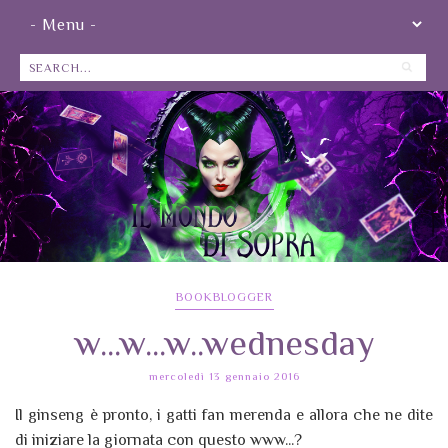
BOOKBLOGGER
w...w...w..wednesday
mercoledì 13 gennaio 2016
Il ginseng è pronto, i gatti fan merenda e allora che ne dite
di iniziare la giornata con questo www...?