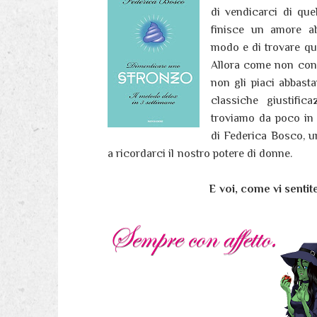
di vendicarci di que
finisce un amore a
modo e di trovare que
Allora come non consi
non gli piaci abbasta
classiche giustific
troviamo da poco in 
di Federica Bosco, un
a ricordarci il nostro potere di donne.
E voi, come vi senti