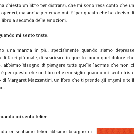
ha chiesto un libro per distrarsi, che mi sono resa conto che u
ttogeneri, ma anche per emozioni. E' per questo che ho deciso d
n libro a seconda delle emozioni.
uando mi sento triste.
mo una marcia in più, specialmente quando siamo depress
 di farci più male, di scaricare in questo modo quel dolore ch
re, abbiamo bisogno di piangere tutte quelle lacrime che non c
, è per questo che un libro che consiglio quando mi sento trist
di Margaret Mazzantini, un libro che ti prende gli organi e te l
no.
uando mi sento felice
ando ci sentiamo felici abbiamo bisogno di