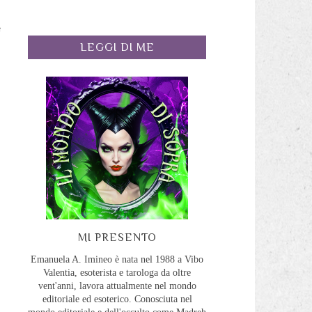
e
LEGGI DI ME
o
i
a
i
l
MI PRESENTO
Emanuela A. Imineo è nata nel 1988 a Vibo
Valentia, esoterista e tarologa da oltre
vent'anni, lavora attualmente nel mondo
editoriale ed esoterico. Conosciuta nel