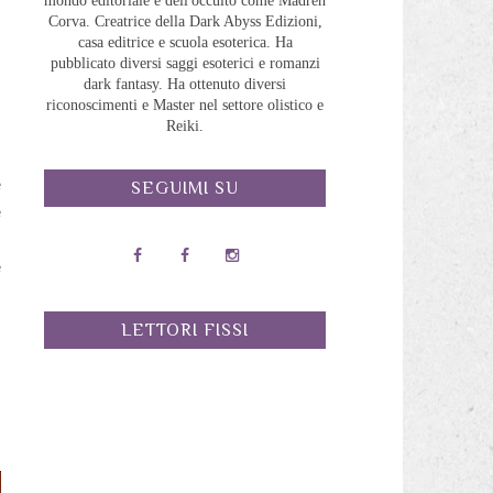
mondo editoriale e dell'occulto come Madreh
n
Corva. Creatrice della Dark Abyss Edizioni,
casa editrice e scuola esoterica. Ha
i
pubblicato diversi saggi esoterici e romanzi
dark fantasy. Ha ottenuto diversi
riconoscimenti e Master nel settore olistico e
Reiki.
e
SEGUIMI SU
e
i
e
i
LETTORI FISSI