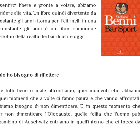
sentirci libere e pronte a volare, abbiamo
dere alla vita. Un libro quindi divertente da
tante gli anni ritorna per Feltrinelli in una
nonostante gli anni è un libro comunque
cchio della realtà dei bar di ieri e oggi.
o ho bisogno di riflettere
 tutti bene o male affrontiamo, quei momenti che abbiam
, quei momenti che a volte ci fanno paura e che vanno affrontati
biamo bisogno di non dimenticare. E' in questo momento ch
per non dimenticare l'Olocausto, quella follia che l'uomo pu
bambino di Auschwitz entriamo in quell'inferno che ci tocca d