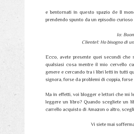
e bentornati in questo spazio de Il mon
prendendo spunto da un episodio curioso s
Io: Buon
Cliente1: Ho bisogno di un
Ecco, avete presente quei secondi che 
qualsiasi cosa mentre il mio cervello c
genere e cercando tra i libri letti in tutti q
signora, forse da problemi di coppia, fors
Ma in effetti, voi blogger e lettori che mi
leggere un libro? Quando scegliete un lib
carrello acquisto di Amazon o altro, scegli
Vi siete mai sofferm