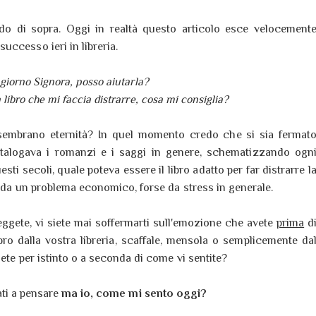
do di sopra. Oggi in realtà questo articolo esce velocement
uccesso ieri in libreria.
giorno Signora, posso aiutarla?
 libro che mi faccia distrarre, cosa mi consiglia?
sembrano eternità? In quel momento credo che si sia fermat
atalogava i romanzi e i saggi in genere, schematizzando ogn
uesti secoli, quale poteva essere il libro adatto per far distrarre l
e da un problema economico, forse da stress in generale.
 leggete, vi siete mai soffermarti sull'emozione che avete
prima
d
ro dalla vostra libreria, scaffale, mensola o semplicemente da
ete per istinto o a seconda di come vi sentite?
ati a pensare
ma io, come mi sento oggi?