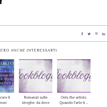
ERO ANCHE INTERESSARTI
are il
Romanzi sulle
Only the artists:
 non
streghe: da dove
Quando l'arte ti ...