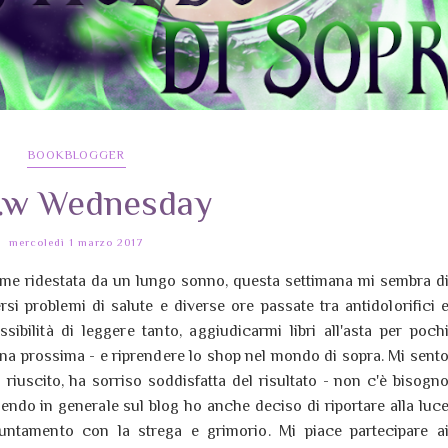
BOOKBLOGGER
.w Wednesday
mercoledì 1 marzo 2017
ome ridestata da un lungo sonno, questa settimana mi sembra d
i problemi di salute e diverse ore passate tra antidolorifici 
ibilità di leggere tanto, aggiudicarmi libri all'asta per poch
ana prossima - e riprendere lo shop nel mondo di sopra. Mi sent
iuscito, ha sorriso soddisfatta del risultato - non c'è bisogn
ttendo in generale sul blog ho anche deciso di riportare alla luc
ntamento con la strega e grimorio. Mi piace partecipare a