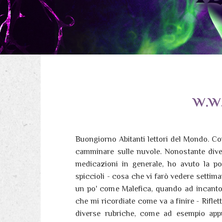
w.w
Buongiorno Abitanti lettori del Mondo. C
camminare sulle nuvole. Nonostante divers
medicazioni in generale, ho avuto la poss
spiccioli - cosa che vi farò vedere settim
un po' come Malefica, quando ad incanto r
che mi ricordiate come va a finire - Rifle
diverse rubriche, come ad esempio appu