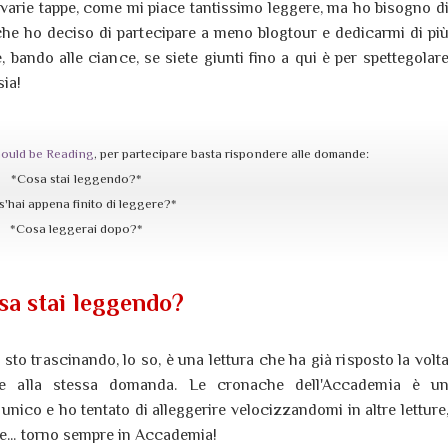
 varie tappe, come mi piace tantissimo leggere, ma ho bisogno d
che ho deciso di partecipare a meno blogtour e dedicarmi di pi
bando alle ciance, se siete giunti fino a qui è per spettegolar
sia!
ould be Reading
, per partecipare basta rispondere alle domande:
*Cosa stai leggendo?*
'hai appena finito di leggere?*
*Cosa leggerai dopo?*
sa stai leggendo?
sto trascinando, lo so, è una lettura che ha già risposto la volt
te alla stessa domanda. Le cronache dell'Accademia è u
nico e ho tentato di alleggerire velocizzandomi in altre letture
ne... torno sempre in Accademia!