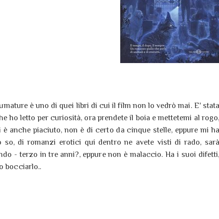
mature è uno di quei libri di cui il film non lo vedrò mai. E' stat
he ho letto per curiosità, ora prendete il boia e mettetemi al rogo
i è anche piaciuto, non è di certo da cinque stelle, eppure mi h
o so, di romanzi erotici qui dentro ne avete visti di rado, sar
ndo - terzo in tre anni?, eppure non è malaccio. Ha i suoi difetti
 bocciarlo..