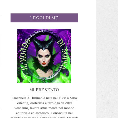
i
ù
e
LEGGI DI ME
MI PRESENTO
a
Emanuela A. Imineo è nata nel 1988 a Vibo
n
Valentia, esoterista e tarologa da oltre
,
vent'anni, lavora attualmente nel mondo
editoriale ed esoterico. Conosciuta nel