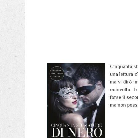
Cinquanta sfu
una lettura c
ma vi dirò m
coinvolto. L
forse il seco
ma non posso