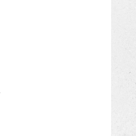
a
o
,
a