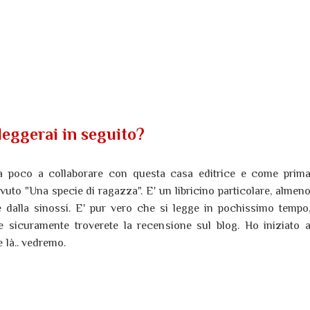
leggerai in seguito?
da poco a collaborare con questa casa editrice e come prim
evuto "Una specie di ragazza". E' un libricino particolare, almen
e dalla sinossi. E' pur vero che si legge in pochissimo tempo
e sicuramente troverete la recensione sul blog. Ho iniziato 
e là.. vedremo.