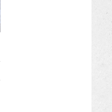
a
,
a
à
,