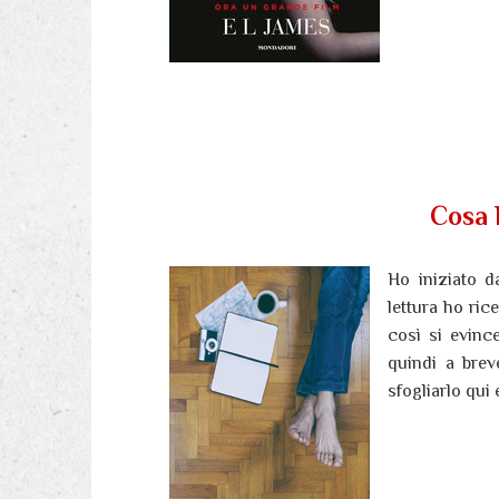
Cosa 
Ho iniziato 
lettura ho ric
così si evinc
quindi a brev
sfogliarlo qui 