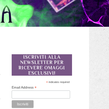
ISCRIVITI ALLA
NEWSLETTER PER
RICEVERE OMAGGI
i
ESCLUSIVI!
e
i
*
indicates required
o
*
Email Address
o
e
i