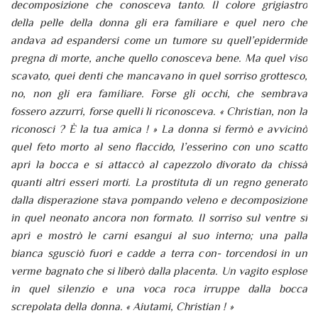
decomposizione che conosceva tanto. Il colore grigiastro
della pelle della donna gli era familiare e quel nero che
andava ad espandersi come un tumore su quell’epidermide
pregna di morte, anche quello conosceva bene. Ma quel viso
scavato, quei denti che mancavano in quel sorriso grottesco,
no, non gli era familiare. Forse gli occhi, che sembrava
fossero azzurri, forse quelli li riconosceva. « Christian, non la
riconosci ? È la tua amica ! » La donna si fermò e avvicinò
quel feto morto al seno flaccido, l’esserino con uno scatto
aprì la bocca e si attaccò al capezzolo divorato da chissà
quanti altri esseri morti. La prostituta di un regno generato
dalla disperazione stava pompando veleno e decomposizione
in quel neonato ancora non formato. Il sorriso sul ventre si
aprì e mostrò le carni esangui al suo interno; una palla
bianca sgusciò fuori e cadde a terra con- torcendosi in un
verme bagnato che si liberò dalla placenta. Un vagito esplose
in quel silenzio e una voca roca irruppe dalla bocca
screpolata della donna. « Aiutami, Christian ! »