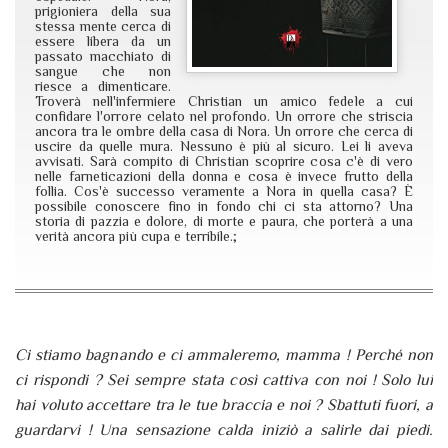
prigioniera della sua
stessa mente cerca di
essere libera da un
passato macchiato di
sangue che non
riesce a dimenticare.
Troverà nell'infermiere Christian un amico fedele a cui
confidare l'orrore celato nel profondo. Un orrore che striscia
ancora tra le ombre della casa di Nora. Un orrore che cerca di
uscire da quelle mura. Nessuno è più al sicuro. Lei li aveva
avvisati. Sarà compito di Christian scoprire cosa c'è di vero
nelle farneticazioni della donna e cosa è invece frutto della
follia. Cos'è successo veramente a Nora in quella casa? È
possibile conoscere fino in fondo chi ci sta attorno? Una
storia di pazzia e dolore, di morte e paura, che porterà a una
verità ancora più cupa e terribile.;
Ci stiamo bagnando e ci ammaleremo, mamma ! Perché non
ci rispondi ? Sei sempre stata così cattiva con noi ! Solo lui
hai voluto accettare tra le tue braccia e noi ? Sbattuti fuori, a
guardarvi ! Una sensazione calda iniziò a salirle dai piedi.