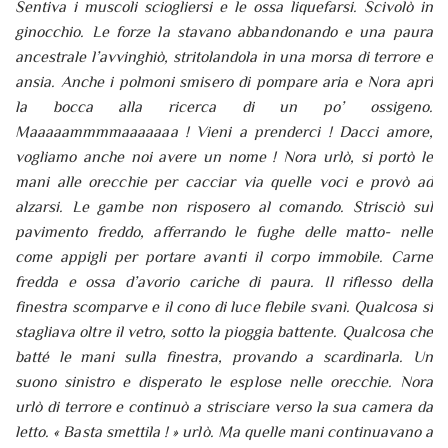
Sentiva i muscoli sciogliersi e le ossa liquefarsi. Scivolò in
ginocchio. Le forze la stavano abbandonando e una paura
ancestrale l’avvinghiò, stritolandola in una morsa di terrore e
ansia. Anche i polmoni smisero di pompare aria e Nora aprì
la bocca alla ricerca di un po’ ossigeno.
Maaaaammmmaaaaaaa ! Vieni a prenderci ! Dacci amore,
vogliamo anche noi avere un nome ! Nora urlò, si portò le
mani alle orecchie per cacciar via quelle voci e provò ad
alzarsi. Le gambe non risposero al comando. Strisciò sul
pavimento freddo, afferrando le fughe delle matto- nelle
come appigli per portare avanti il corpo immobile. Carne
fredda e ossa d’avorio cariche di paura. Il riflesso della
finestra scomparve e il cono di luce flebile svanì. Qualcosa si
stagliava oltre il vetro, sotto la pioggia battente. Qualcosa che
batté le mani sulla finestra, provando a scardinarla. Un
suono sinistro e disperato le esplose nelle orecchie. Nora
urlò di terrore e continuò a strisciare verso la sua camera da
letto. « Basta smettila ! » urlò. Ma quelle mani continuavano a