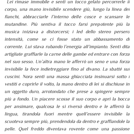
Lei rimase immobile e sentì un tocco gelato percorrerle il
corpo, una mano invisibile scendere giù, lungo la linea dei
fianchi, abbracciarle l’interno delle cosce e scansare le
mutandine. Più sentiva il tocco farsi prepotente più la
musica iniziava a distorcersi; i led dello stereo persero
intensità, come se ci fosse stato un abbassamento di
corrente. Lui stava rubando l’energia all’impianto. Sentì dita
artigliate graffiarle la carne delle gambe ed entrare con forza
nel suo sesso. Un’altra mano le afferrò un seno e una forza
invisibile la fece indietreggiare fino al divano. La sbatté sui
cuscini. Nora sentì una massa ghiacciata insinuarsi sotto i
vestiti e coprirle il volto, la mano dentro di lei si dischiuse in
un oggetto duro, arrotondato che prese a spingere sempre
più a fondo. Un piacere scosse il suo corpo e aprì la bocca
per ansimare, qualcosa le si riversò dentro e le afferrò la
lingua, tirandola fuori mentre quell’essere invisibile la
scuoteva sempre più, prendendola da dentro e graffiandole la
pelle. Quel freddo diventava rovente come una passione