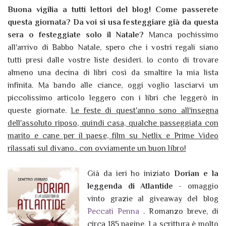
Buona vigilia a tutti lettori del blog! Come passerete
questa giornata? Da voi si usa festeggiare già da questa
sera o festeggiate solo il Natale?
Manca pochissimo
all'arrivo di Babbo Natale, spero che i vostri regali siano
tutti presi dalle vostre liste desideri. Io conto di trovare
almeno una decina di libri così da smaltire la mia lista
infinita. Ma bando alle ciance, oggi voglio lasciarvi un
piccolissimo articolo leggero con i libri che leggerò in
queste giornate.
Le feste di quest'anno sono all'insegna
dell'assoluto riposo, quindi casa, qualche passeggiata con
marito e cane per il paese, film su Netlix e Prime Video
rilassati sul divano.. con ovviamente un buon libro!
Già da ieri ho iniziato
Dorian e la
leggenda di Atlantide
- omaggio
vinto grazie al giveaway del blog
Peccati Penna
. Romanzo breve, di
circa 185 pagine. La scrittura è molto