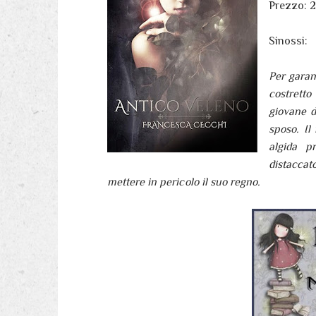
Prezzo: 
Sinossi:
Per garan
costrett
giovane d
sposo. Il
algida p
distaccat
mettere in pericolo il suo regno.