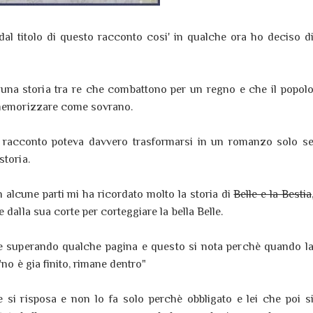
dal titolo di questo racconto cosi' in qualche ora ho deciso d
una storia tra re che combattono per un regno e che il popol
e memorizzare come sovrano.
to racconto poteva davvero trasformarsi in un romanzo solo s
storia.
in alcune parti mi ha ricordato molto la storia di
Belle e la Bestia
 dalla sua corte per corteggiare la bella Belle.
e superando qualche pagina e questo si nota perchè quando l
"no è gia finito, rimane dentro"
ne si risposa e non lo fa solo perchè obbligato e lei che poi s