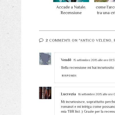
Accade a Natale.
come l'ar
Recensione
tra una cri
2 COMMENTI ON "ANTICO VELENO.
Vendë
15 settembre 2015 alle ore 01:5
Bella recensione mi hai incuriosito 
RISPONDI
Lucrezia
16 settembre 2015 alle ore 
Mi incuriosisce, soprattutto perché
romanzi e mi intriga come possano 
mia TBR list :) Grazie per la recens