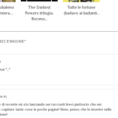
cobaleno
The Darkest
Tutte le fortune
niera....
Powers trilogia.
(badavo ai badanti...
Recens...
 RECENSIONE"
3
sai *_*
08:45
 di recente mi sto lanciando nei racconti brevi piuttosto che nei
capitare tante cose in poche pagine! Bene, penso che lo inserirò nella
ione!