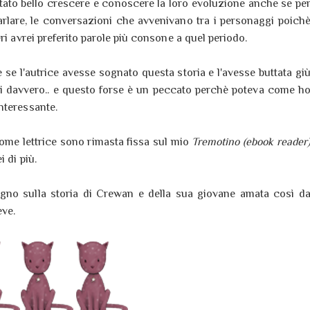
stato bello crescere e conoscere la loro evoluzione anche se pe
arlare, le conversazioni che avvenivano tra i personaggi poich
ri avrei preferito parole più consone a quel periodo.
e se l'autrice avesse sognato questa storia e l'avesse buttata gi
ci davvero.. e questo forse è un peccato perchè poteva come h
nteressante.
 come lettrice sono rimasta fissa sul mio
Tremotino (ebook reader
 di più.
ogno sulla storia di Crewan e della sua giovane amata così d
eve.