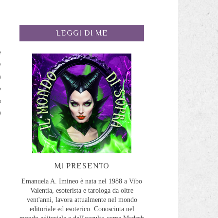
LEGGI DI ME
è
ù
o
e
o
i
MI PRESENTO
Emanuela A. Imineo è nata nel 1988 a Vibo
Valentia, esoterista e tarologa da oltre
vent'anni, lavora attualmente nel mondo
editoriale ed esoterico. Conosciuta nel