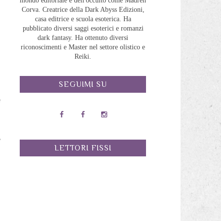
mondo editoriale e dell'occulto come Madreh
Corva. Creatrice della Dark Abyss Edizioni,
casa editrice e scuola esoterica. Ha
i
pubblicato diversi saggi esoterici e romanzi
dark fantasy. Ha ottenuto diversi
riconoscimenti e Master nel settore olistico e
Reiki.
o
SEGUIMI SU
e
,
LETTORI FISSI
a
i