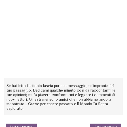
Se hai letto l'articolo lascia pure un messaggio, un'impronta del
tuo passaggio. Dedicami qualche minuto così da raccontarmi le
tue opinioni; mi fa piacere confrontarmi e leggere i commenti di
nuovi lettori. Gli estranei sono amici che non abbiamo ancora
incontrato... Grazie per essere passato e Il Mondo Di Sopra
esplorato.
Post più recente
Post più vecchio