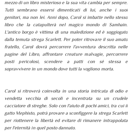
mezzo di un libro misterioso e la sua vita cambia per sempre.
Tutti sembrano essersi dimenticati di lui, anche i suoi
genitori, ma non lei. Anni dopo, Carol si imbatte nello stesso
libro che la catapulterà nel magico mondo di Samhain.
L'antico borgo è vittima di una maledizione ed è soggiogato
dalla temuta strega Scarlett. Per poter ritrovare il suo amato
fratello, Carol dovrà percorrere l'avventura descritta nelle
pagine del Libro, affrontare creature malvagie, percorrere
posti pericolosi, scendere a patti con sé stessa e
sopravvivere in un mondo dove tutti la vogliono morta.
Carol si ritroverà coinvolta in una storia intricata di odio e
vendetta vecchia di secoli e incentrata su un crudele
cacciatore di streghe. Solo con l'aiuto di pochi amici, tra cui il
gatto Mephisto, potrà provare a sconfiggere la strega Scarlett
per riottenere la libertà ed evitare di rimanere intrappolata
per l'eternità in quel posto dannato.