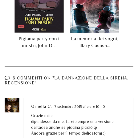
Pigiama party con i
La memoria dei sogni,
mostri, John Di...
Illary Casasa...
6 COMMENTI ON "LA DANNAZIONE DELLA SIRENA.
RECENSIONE"
Ornella C.
7 settembre 2015 alle ore 10:40
Grazie mille,
dipendesse da me, farei sempre una versione
cartacea anche se piccina picciò :p
Ancora grazie per il tempo dedicatomi :)