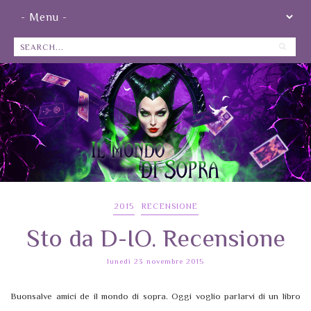
2015
RECENSIONE
Sto da D-IO. Recensione
lunedì 23 novembre 2015
Buonsalve amici de il mondo di sopra. Oggi voglio parlarvi di un libro