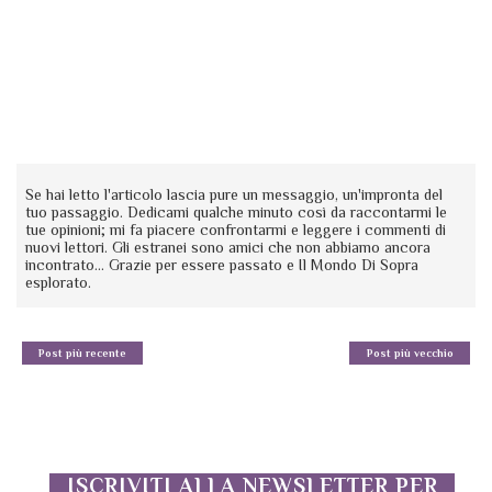
Se hai letto l'articolo lascia pure un messaggio, un'impronta del
tuo passaggio. Dedicami qualche minuto così da raccontarmi le
tue opinioni; mi fa piacere confrontarmi e leggere i commenti di
nuovi lettori. Gli estranei sono amici che non abbiamo ancora
incontrato... Grazie per essere passato e Il Mondo Di Sopra
esplorato.
Post più recente
Post più vecchio
ISCRIVITI ALLA NEWSLETTER PER