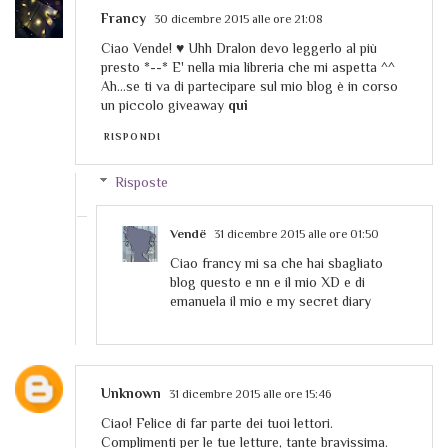
Francy
30 dicembre 2015 alle ore 21:08
Ciao Vende! ♥ Uhh Dralon devo leggerlo al più
presto *--* E' nella mia libreria che mi aspetta ^^
Ah...se ti va di partecipare sul mio blog è in corso
un piccolo giveaway
qui
RISPONDI
Risposte
Vendë
31 dicembre 2015 alle ore 01:50
Ciao francy mi sa che hai sbagliato
blog questo e nn e il mio XD e di
emanuela il mio e my secret diary
Unknown
31 dicembre 2015 alle ore 15:46
Ciao! Felice di far parte dei tuoi lettori.
Complimenti per le tue letture, tante bravissima.