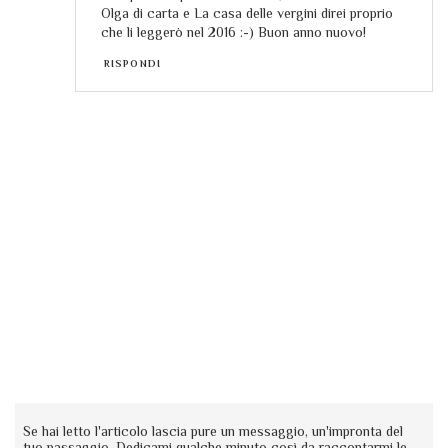
Olga di carta e La casa delle vergini direi proprio
che li leggerò nel 2016 :-) Buon anno nuovo!
RISPONDI
Se hai letto l'articolo lascia pure un messaggio, un'impronta del
tuo passaggio. Dedicami qualche minuto così da raccontarmi le