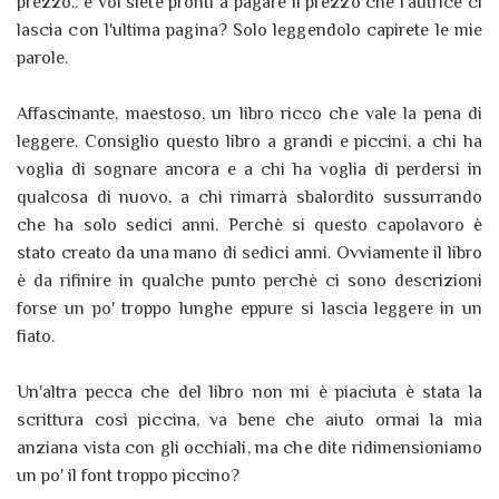
prezzo.. e voi siete pronti a pagare il prezzo che l'autrice ci
lascia con l'ultima pagina? Solo leggendolo capirete le mie
parole.
Affascinante, maestoso, un libro ricco che vale la pena di
leggere. Consiglio questo libro a grandi e piccini, a chi ha
voglia di sognare ancora e a chi ha voglia di perdersi in
qualcosa di nuovo, a chi rimarrà sbalordito sussurrando
che ha solo sedici anni. Perchè si questo capolavoro è
stato creato da una mano di sedici anni. Ovviamente il libro
è da rifinire in qualche punto perchè ci sono descrizioni
forse un po' troppo lunghe eppure si lascia leggere in un
fiato.
Un'altra pecca che del libro non mi è piaciuta è stata la
scrittura così piccina, va bene che aiuto ormai la mia
anziana vista con gli occhiali, ma che dite ridimensioniamo
un po' il font troppo piccino?