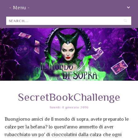
SecretBookChallenge
lunedì 4 gennaio 2016
Buongiorno amici de Il mondo di sopra, avete preparato le
calze per la befana? Io quest'anno ammetto di aver
rubacchiato un po' di cioccolatini dalla calza che ogni