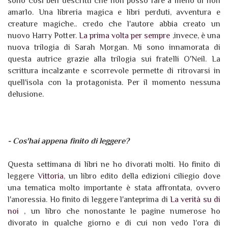
sono così ben descritti che non posso fare a meno di non
amarlo. Una libreria magica e libri perduti, avventura e
creature magiche.. credo che l'autore abbia creato un
nuovo Harry Potter.
La prima volta per sempre
,invece, è una
nuova trilogia di Sarah Morgan. Mi sono innamorata di
questa autrice grazie alla trilogia sui fratelli O'Neil. La
scrittura incalzante e scorrevole permette di ritrovarsi in
quell'isola con la protagonista. Per il momento nessuna
delusione.
- Cos'hai appena finito di leggere?
Questa settimana di libri ne ho divorati molti. Ho finito di
leggere
Vittoria
, un libro edito della edizioni ciliegio dove
una tematica molto importante è stata affrontata, ovvero
l'anoressia. Ho finito di leggere l'anteprima di
La verità su di
noi
, un libro che nonostante le pagine numerose ho
divorato in qualche giorno e di cui non vedo l'ora di