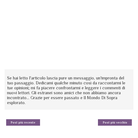
Se hai letto l'articolo lascia pure un messaggio, un'impronta del
tuo passaggio. Dedicami qualche minuto così da raccontarmi le
tue opinioni; mi fa piacere confrontarmi e leggere i commenti di
nuovi lettori. Gli estranei sono amici che non abbiamo ancora
incontrato... Grazie per essere passato e Il Mondo Di Sopra
esplorato.
Post più recente
Post più vecchio