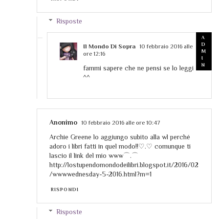
Risposte
Il Mondo Di Sopra
10 febbraio 2016 alle
ore 12:16
fammi sapere che ne pensi se lo leggi
^^
Anonimo
10 febbraio 2016 alle ore 10:47
Archie Greene lo aggiungo subito alla wl perché
adoro i libri fatti in quel modo!!♡.♡ comunque ti
lascio il link del mio www⌒.⌒
http://lostupendomondodeilibri.blogspot.it/2016/02
/wwwwednesday-5-2016.html?m=1
RISPONDI
Risposte