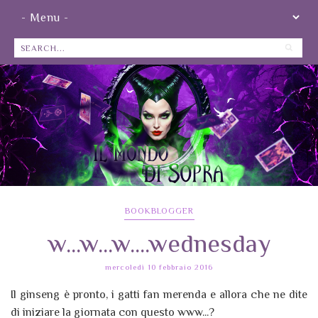
BOOKBLOGGER
w...w...w....wednesday
mercoledì 10 febbraio 2016
Il ginseng è pronto, i gatti fan merenda e allora che ne dite
di iniziare la giornata con questo www...?