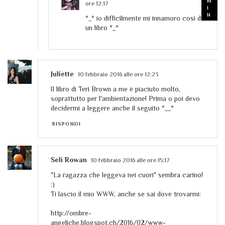
ore 12:17
*_* io difficilmente mi innamoro così di
un libro *_*
Juliette
10 febbraio 2016 alle ore 12:23
Il libro di Teri Brown a me è piaciuto molto,
soprattutto per l'ambientazione! Prima o poi devo
decidermi a leggere anche il seguito *__*
RISPONDI
Seli Rowan
10 febbraio 2016 alle ore 15:17
"La ragazza che leggeva nei cuori" sembra carino!
:)
Ti lascio il mio WWW, anche se sai dove trovarmi:
http://ombre-
angeliche.blogspot.ch/2016/02/www-