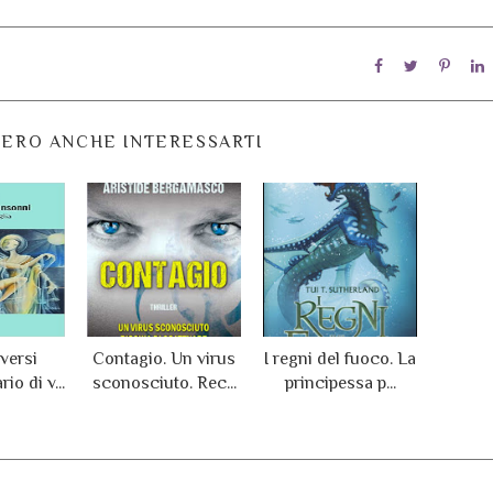
ERO ANCHE INTERESSARTI
 versi
Contagio. Un virus
I regni del fuoco. La
io di v...
sconosciuto. Rec...
principessa p...