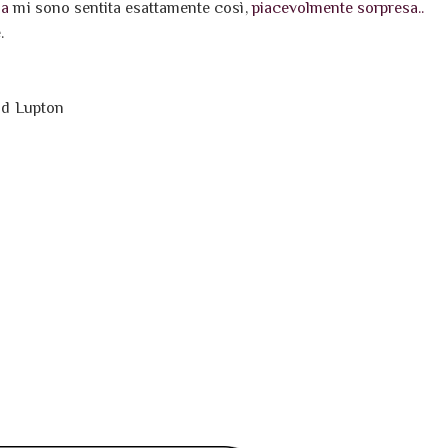
la
mi sono sentita esattamente così,
piacevolmente sorpresa..
.
d Lupton