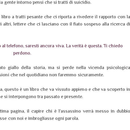
la gente intorno pensi che si tratti di suicidio.
ibro a tratti pesante che ci riporta a rivedere il rapporto con l
i altri, lettere che ci lasciano con il fiato sospeso alla ricerca d
al telefono, saresti ancora viva. La verità è questa. Ti chiedo
perdono.
to giallo della storia, ma si perde nella vicenda psicologic
essioni che nel quotidiano non faremmo sicuramente.
ata, questo è un libro che va vissuto appieno e che va scoperto i
e si interpongono tra passato e presente.
ultima pagina, il capire chi è l'assassino verrà messo in dubbi
asse con noi e imbrogliasse ogni parola.