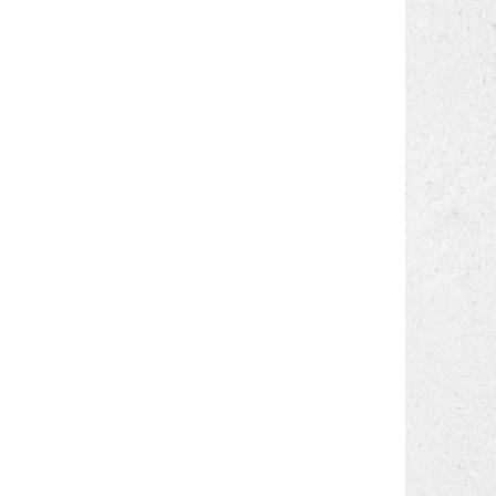
a
i
a
n
o