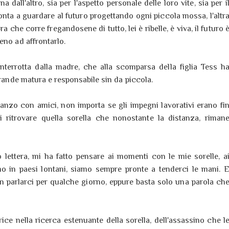
all'altro, sia per l'aspetto personale delle loro vite, sia per i
pronta a guardare al futuro progettando ogni piccola mossa, l'altr
 che corre fregandosene di tutto, lei è ribelle, è viva, il futuro 
eno ad affrontarlo.
interrotta dalla madre, che alla scomparsa della figlia Tess h
grande matura e responsabile sin da piccola.
nzo con amici, non importa se gli impegni lavorativi erano fi
i ritrovare quella sorella che nonostante la distanza, riman
 lettera, mi ha fatto pensare ai momenti con le mie sorelle, a
o in paesi lontani, siamo sempre pronte a tenderci le mani. 
on parlarci per qualche giorno, eppure basta solo una parola ch
ice nella ricerca estenuante della sorella, dell'assassino che l