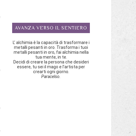
l
a
è
AVANZA VERSO IL SENTIERO
a
L’ alchimia è la capacità di trasformare i
metalli pesanti in oro. Trasforma i tuoi
metalli pesanti in oro, fai alchimia nella
tua mente, in te.
Decidi di creare la persona che desideri
n
essere, tu sei il mago e l’artista per
e
crearti ogni giorno.
Paracelso.
i
E
e
e