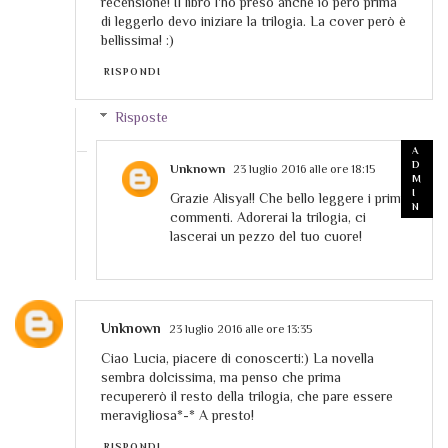
recensione! Il libro l'ho preso anche io però prima
di leggerlo devo iniziare la trilogia. La cover però è
bellissima! :)
RISPONDI
Risposte
Unknown
23 luglio 2016 alle ore 18:15
Grazie Alisya!! Che bello leggere i primi
commenti. Adorerai la trilogia, ci
lascerai un pezzo del tuo cuore!
Unknown
23 luglio 2016 alle ore 13:35
Ciao Lucia, piacere di conoscerti:) La novella
sembra dolcissima, ma penso che prima
recupererò il resto della trilogia, che pare essere
meravigliosa*-* A presto!
RISPONDI