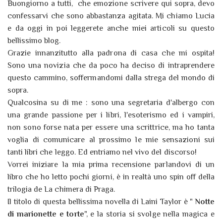
Buongiorno a tutti, che emozione scrivere qui sopra, devo
confessarvi che sono abbastanza agitata. Mi chiamo Lucia
e da oggi in poi leggerete anche miei articoli su questo
bellissimo blog.
Grazie innanzitutto alla padrona di casa che mi ospita!
Sono una novizia che da poco ha deciso di intraprendere
questo cammino, soffermandomi dalla strega del mondo di
sopra.
Qualcosina su di me : sono una segretaria d'albergo con
una grande passione per i libri, l'esoterismo ed i vampiri,
non sono forse nata per essere una scrittrice, ma ho tanta
voglia di comunicare al prossimo le mie sensazioni sui
tanti libri che leggo. Ed entriamo nel vivo del discorso!
Vorrei iniziare la mia prima recensione parlandovi di un
libro che ho letto pochi giorni, è in realtà uno spin off della
trilogia de La chimera di Praga.
Il titolo di questa bellissima novella di Laini Taylor è "
Notte
di marionette e torte
", e la storia si svolge nella magica e