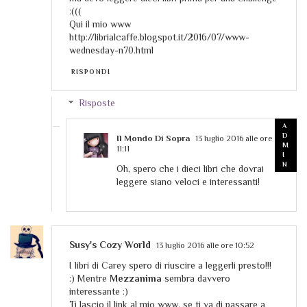
:(((
Qui il mio www
http://librialcaffe.blogspot.it/2016/07/www-
wednesday-n70.html
RISPONDI
Risposte
Il Mondo Di Sopra
13 luglio 2016 alle ore
11:11
Oh, spero che i dieci libri che dovrai
leggere siano veloci e interessanti!
Susy's Cozy World
13 luglio 2016 alle ore 10:52
I libri di Carey spero di riuscire a leggerli presto!!!
:) Mentre
Mezzanima
sembra davvero
interessante :)
Ti lascio il link al mio www, se ti va di passare a