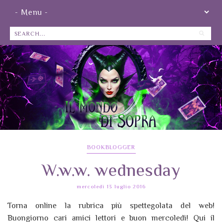
BOOKBLOGGER
W.w.w. wednesday
mercoledì 13 luglio 2016
Torna online la rubrica più spettegolata del web!
Buongiorno cari amici lettori e buon mercoledì! Qui il