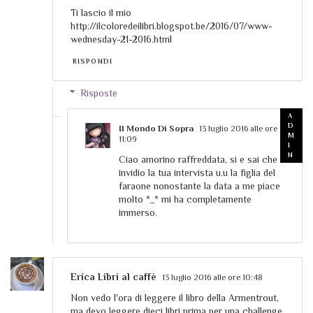
Ti lascio il mio
http://ilcoloredeilibri.blogspot.be/2016/07/www-
wednesday-21-2016.html
RISPONDI
Risposte
Il Mondo Di Sopra
13 luglio 2016 alle ore
11:09
Ciao amorino raffreddata, si e sai che
invidio la tua intervista u.u la figlia del
faraone nonostante la data a me piace
molto *_* mi ha completamente
immerso.
Erica Libri al caffè
13 luglio 2016 alle ore 10:48
Non vedo l'ora di leggere il libro della Armentrout,
ma devo leggere dieci libri prima per una challenge