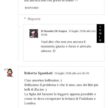
ma ancora non l'ho preso in mano -.-''
RISPONDI
Risposte
Il Mondo Di Sopra
13 luglio 2016 alle ore
11:06
Vuol dire che non era ancora il
momento giusto e forse è arrivato
adesso :D
Roberta Sgambati
13 luglio 2016 alle ore 10:43
Ciao amorino bellissimo :)
Bellissimo Il problema è che ti amo, uno dei libri più
belli di Zia Jen :)
La figlia del faraone lo leggerò appena possibile e
come te devo recuperare la lettura di Foulsham e
Lombra