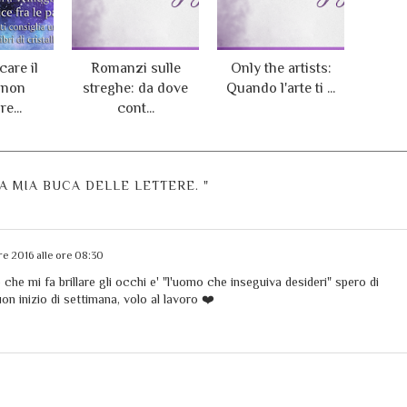
are il
Romanzi sulle
Only the artists:
 non
streghe: da dove
Quando l'arte ti ...
e...
cont...
A MIA BUCA DELLE LETTERE. "
re 2016 alle ore 08:30
 che mi fa brillare gli occhi e' "l'uomo che inseguiva desideri" spero di
on inizio di settimana, volo al lavoro ❤️