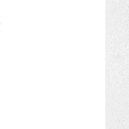
a
n
a
e
.
i
n
a
o
a