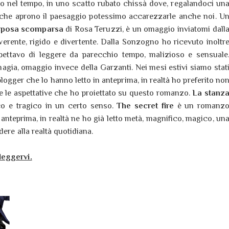
ro nel tempo, in uno scatto rubato chissà dove, regalandoci un
 che aprono il paesaggio potessimo accarezzarle anche noi. U
sposa scomparsa
di Rosa Teruzzi, è un omaggio inviatomi dall
verente, rigido e divertente. Dalla Sonzogno ho ricevuto inoltr
ttavo di leggere da parecchio tempo, malizioso e sensuale
agia, omaggio invece della Garzanti. Nei mesi estivi siamo stat
logger che lo hanno letto in anteprima, in realtà ho preferito no
e le aspettative che ho proiettato su questo romanzo.
La stanz
o e tragico in un certo senso.
The secret fire
è un romanz
 anteprima, in realtà ne ho già letto metà, magnifico, magico, un
dere alla realtà quotidiana.
leggervi.