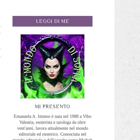
LEGGI DI ME
,
e
o
e
e
MI PRESENTO
Emanuela A. Imineo è nata nel 1988 a Vibo
Valentia, esoterista e tarologa da oltre
vent'anni, lavora attualmente nel mondo
editoriale ed esoterico. Conosciuta nel