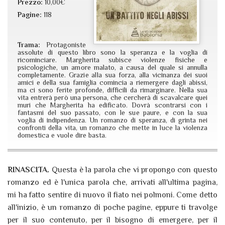
Prezzo:
10,00€
Pagine:
118
Trama:
Protagoniste
assolute di questo libro sono la speranza e la voglia di
ricominciare. Margherita subisce violenze fisiche e
psicologiche, un amore malato, a causa del quale si annulla
completamente. Grazie alla sua forza, alla vicinanza dei suoi
amici e della sua famiglia comincia a riemergere dagli abissi,
ma ci sono ferite profonde, difficili da rimarginare. Nella sua
vita entrerà però una persona, che cercherà di scavalcare quei
muri che Margherita ha edificato. Dovrà scontrarsi con i
fantasmi del suo passato, con le sue paure, e con la sua
voglia di indipendenza. Un romanzo di speranza, di grinta nei
confronti della vita, un romanzo che mette in luce la violenza
domestica e vuole dire basta.
RINASCITA.
Questa è la parola che vi propongo con questo
romanzo ed è l'unica parola che, arrivati all'ultima pagina,
mi ha fatto sentire di nuovo il fiato nei polmoni. Come detto
all'inizio, è un romanzo di poche pagine, eppure ti travolge
per il suo contenuto, per il bisogno di emergere, per il