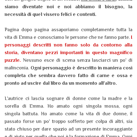
siamo diventate noi e noi abbiamo il bisogno, la
necessità di quel vissero felici e contenti.
Pagina dopo pagina assaporiamo completamente tutta la
vita di Emma e conosciamo le persone che ne fanno parte.
I
personaggi descritti non fanno solo da contorno alla
storia, diventano pezzi importanti in questo magnifico
puzzle.
Nessuno esce di scena senza lasciarci un po' di
malinconia.
Ogni personaggio è descritto in maniera così
completa che sembra davvero fatto di carne e ossa e
pronto ad uscire dal libro da un momento all'altro.
L'autrice ci lascia sognare di donne come la madre e la
sorella di Emma. Ho amato ogni singola mossa, ogni
singola battuta. Ho amato come la vita di due donne, il
passato forse un po' troppo sofferto per colpa di altri, sia
stato chiuso per dare spazio ad un presente incoraggiante
e di aiuto per quella che poi è la formazione di Emma.
Ogni