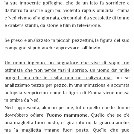
la sua innocente goffagine, che da un lato fa sorridere e
dall'altro fa uscire ogni più violento raptus omicida. Emma
e Ned vivono alla giornata, circondati da scatolette di tonno
e crakers stantii, da storie e film in televisione.
Se preso e analizzato in piccoli pezzettini, la figura del suo
compagno si può anche apprezzare..
.all'inizio
.
Un uomo ingenuo, un sognatore che vive di sogni, un
ottimista che non perde mai il sorriso, un uomo dai mille
progetti ma che in realtà non ne realizza mai
, ma se
analizziamo pezzo per pezzo, in una minuziosa e accurata
autopsia scopriremo come la figura di Emma viene messa
in ombra da Ned.
Ned rappresenta, almeno per me, tutto quello che le donne
dovrebbero odiare:
l'uomo mammone.
Quello che se c'è
una maglietta fuori posto, ci gira intorno, la guarda anche,
ma la maglietta rimane fuori posto. Quello che può