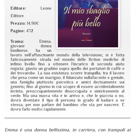
Editore:
Leone
Editore
Prezzo:
14,90€
Pagine:
472
Trama:
Emma,
giovane donna
londinese, ha un
lavoro nell’affascinante mondo della televisione; si è fatta
faticosamente strada nel mondo delle fiction mediche di
infimo livello fino a ottenere l’incarico di seconda aiuto
regista: giusto un gradino sopra quello dei portatori di caffè e
dei trovarobe. La sua esistenza scorre tranquilla, tra il lavoro
che pesa come un macigno, il fidanzato nullafacente e geniale,
una famiglia piuttosto psicotica e amici decisamente sui
generis; fino al giorno in cui scopre di essere accidentalmente
incinta, preoccupantemente disoccupata e sinistramente al
verde. Ma una nuova vita è in arrivo e, che le piaccia o no,
dovrà diventare il tipo di persona in grado di badare a se
stessa, per non parlare del bambino che sta per nascere. E
dovrà farlo molto rapidamente.
Emma è una donna bellissima, in carriera, con trampoli al