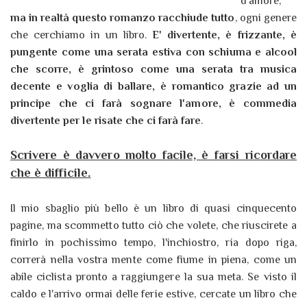
d'amore,
ma in realtà questo romanzo racchiude tutto
, ogni genere
che cerchiamo in un libro.
E' divertente, è frizzante, è
pungente come una serata estiva con schiuma e alcool
che scorre, è grintoso come una serata tra musica
decente e voglia di ballare, è romantico grazie ad un
principe che ci farà sognare l'amore, è commedia
divertente per le risate che ci farà fare
.
Scrivere è davvero molto facile, è farsi ricordare
che è difficile.
Il mio sbaglio più bello è un libro di quasi cinquecento
pagine, ma scommetto tutto ciò che volete, che riuscirete a
finirlo in pochissimo tempo, l'inchiostro, ria dopo riga,
correrà nella vostra mente come fiume in piena, come un
abile ciclista pronto a raggiungere la sua meta. Se visto il
caldo e l'arrivo ormai delle ferie estive, cercate un libro che