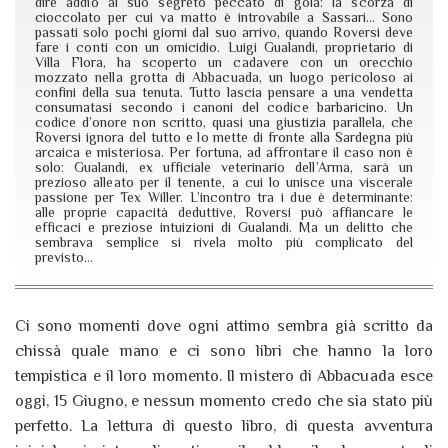
dire addio al suo segreto peccato di gola: la scorza di
cioccolato per cui va matto è introvabile a Sassari… Sono
passati solo pochi giorni dal suo arrivo, quando Roversi deve
fare i conti con un omicidio. Luigi Gualandi, proprietario di
Villa Flora, ha scoperto un cadavere con un orecchio
mozzato nella grotta di Abbacuada, un luogo pericoloso ai
confini della sua tenuta. Tutto lascia pensare a una vendetta
consumatasi secondo i canoni del codice barbaricino. Un
codice d’onore non scritto, quasi una giustizia parallela, che
Roversi ignora del tutto e lo mette di fronte alla Sardegna più
arcaica e misteriosa. Per fortuna, ad affrontare il caso non è
solo: Gualandi, ex ufficiale veterinario dell’Arma, sarà un
prezioso alleato per il tenente, a cui lo unisce una viscerale
passione per Tex Willer. L’incontro tra i due è determinante:
alle proprie capacità deduttive, Roversi può affiancare le
efficaci e preziose intuizioni di Gualandi. Ma un delitto che
sembrava semplice si rivela molto più complicato del
previsto…
Ci sono momenti dove ogni attimo sembra già scritto da
chissà quale mano e ci sono libri che hanno la loro
tempistica e il loro momento. Il mistero di Abbacuada esce
oggi, 15 Giugno, e nessun momento credo che sia stato più
perfetto. La lettura di questo libro, di questa avventura