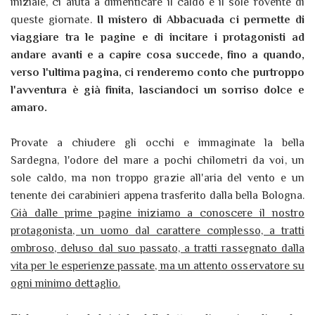
iniziale, ci aiuta a dimenticare il caldo e il sole rovente di
queste giornate.
Il mistero di Abbacuada ci permette di
viaggiare tra le pagine e di incitare i protagonisti ad
andare avanti e a capire cosa succede, fino a quando,
verso l'ultima pagina, ci renderemo conto che purtroppo
l'avventura è già finita, lasciandoci un sorriso dolce e
amaro.
Provate a chiudere gli occhi e immaginate la bella
Sardegna, l'odore del mare a pochi chilometri da voi, un
sole caldo, ma non troppo grazie all'aria del vento e un
tenente dei carabinieri appena trasferito dalla bella Bologna.
Già dalle prime pagine iniziamo a conoscere il nostro
protagonista, un uomo dal carattere complesso, a tratti
ombroso, deluso dal suo passato, a tratti rassegnato dalla
vita per le esperienze passate, ma un attento osservatore su
ogni minimo dettaglio.