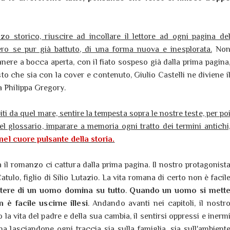
 storico, riuscire ad incollare il lettore ad ogni pagina de
o se pur già battuto, di una forma nuova e inesplorata.
No
ere a bocca aperta, con il fiato sospeso già dalla prima pagina
to che sia con la cover e contenuto, Giulio Castelli ne diviene i
a Philippa Gregory.
piti da quel mare, sentire la tempesta sopra le nostre teste, per po
el glossario, imparare a memoria ogni tratto dei termini antichi
nel cuore pulsante della storia.
à il romanzo ci cattura dalla prima pagina. Il nostro protagonist
tulo, figlio di Silio Lutazio. La vita romana di certo non è facil
potere di un uomo domina su tutto
.
Quando un uomo si mett
è facile uscirne illesi
. Andando avanti nei capitoli, il nostr
a vita del padre e della sua cambia, il sentirsi oppressi e inerm
a lasciandone ogni traccia sia sulla famiglia, sia sull'ambient