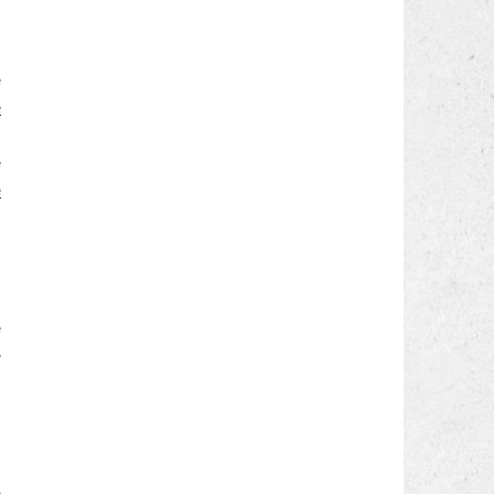
e
e
a
e
e
i
a
e
e
a
a
e