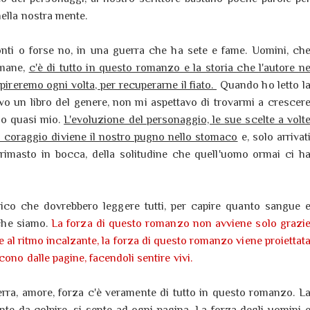
ella nostra mente.
ronti o forse no, in una guerra che ha sete e fame. Uomini, ch
umane,
c'è di tutto in questo romanzo e la storia che l'autore n
ireremo ogni volta, per recuperarne il fiato.
Quando ho letto l
o un libro del genere, non mi aspettavo di trovarmi a crescer
rlo quasi mio.
L'evoluzione del personaggio, le sue scelte a volt
uo coraggio diviene il nostro pugno nello stomaco
e, solo arrivat
 rimasto in bocca, della solitudine che quell'uomo ormai ci h
ico che dovrebbero leggere tutti, per capire quanto sangue 
 che siamo.
La forza di questo romanzo non avviene solo grazi
e e al ritmo incalzante, la forza di questo romanzo viene proiettat
cono dalle pagine, facendoli sentire vivi.
uerra, amore, forza c'è veramente di tutto in questo romanzo. L
te da colpire, si sente ad ogni pagina. La forza degli uomini 