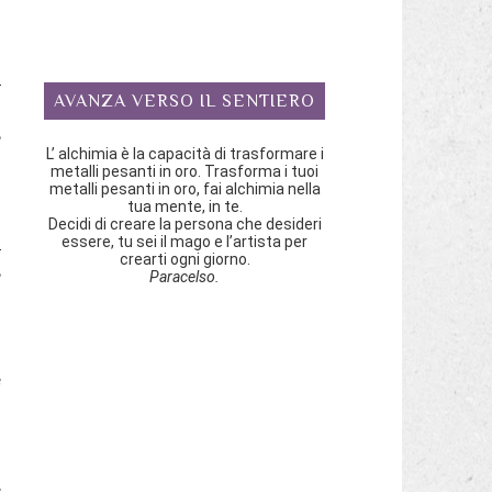
l
AVANZA VERSO IL SENTIERO
n
,
L’ alchimia è la capacità di trasformare i
l
metalli pesanti in oro. Trasforma i tuoi
metalli pesanti in oro, fai alchimia nella
tua mente, in te.
Decidi di creare la persona che desideri
i
essere, tu sei il mago e l’artista per
crearti ogni giorno.
,
Paracelso.
a
e
e
o
i
e