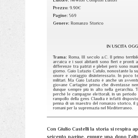
Prezzo:
9.90€
Pagine:
569
Genere:
Romanzo Storico
IN USCITA OGG
Trama:
Roma, III secolo a.C. Il primo terrib
arcaica e i suoi abitanti sono fieri e pronti a
differenze tra patrizi e plebei però sono mani
giorno. Gaio Lutazio Catulo, nonostante la su
onore e coraggio disinteressato. In poco temp
militari. Ma Gaio Lutazio è anche un avventur
giovane Cartagine prima che diventasse ne
dunque sempre più in alto nella gerarchia. T
perché le campagne elettorali, in un periodo
rampollo della gens Claudia è infatti dispost
penna di un maestro del romanzo storico, il 
romani per la supremazia nel Mediterraneo.
Con Giulio Castelli la storia si respira
seicento pagine, eppure una dopo l'alt