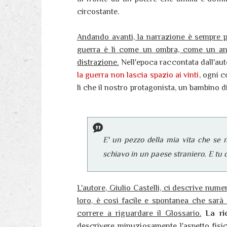
circostante.
Andando avanti, la narrazione è sempre pi
guerra è lì come un ombra, come un ani
distrazione.
Nell'epoca raccontata dall'au
la guerra non lascia spazio ai vinti
, ogni c
lì che il nostro protagonista, un bambino 
E' un pezzo della mia vita che se 
schiavo in un paese straniero. E tu
L'autore, Giulio Castelli, ci descrive num
loro, è così facile e spontanea che sarà 
correre a riguardare il Glossario.
La ri
descrivere minuziosamente l'aspetto fisi