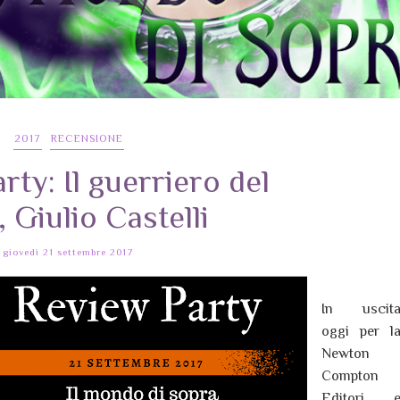
2017
RECENSIONE
rty: Il guerriero del
 Giulio Castelli
giovedì 21 settembre 2017
In uscit
oggi per l
Newton
Compton
Editori 