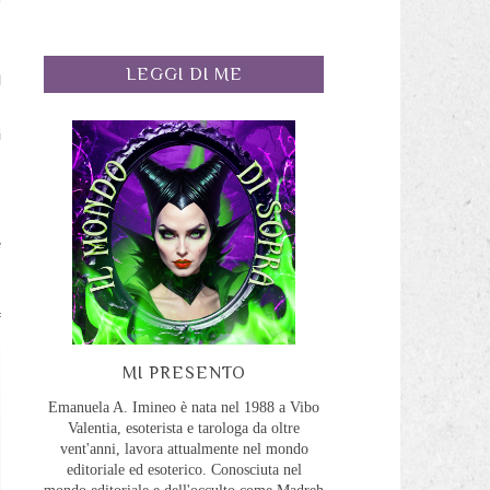
LEGGI DI ME
l
i
i
e
MI PRESENTO
Emanuela A. Imineo è nata nel 1988 a Vibo
Valentia, esoterista e tarologa da oltre
vent'anni, lavora attualmente nel mondo
editoriale ed esoterico. Conosciuta nel