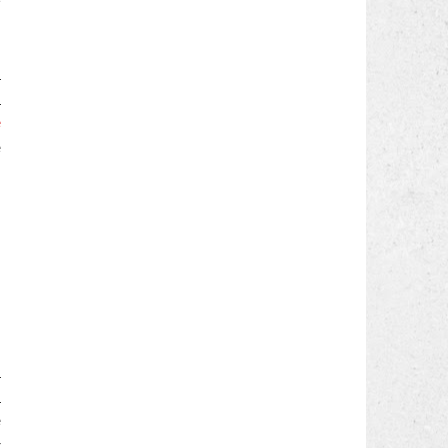
a
i
e
è
i
i
e
r