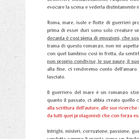
evocare la scena e vederla distintamente n
Roma, mare, isole e flotte di guerrieri p
prima di esser duri sono solo creature 
decanta è così piena di emozioni, che sosp
trama di questo romanzo, non mi aspettav
con quel bambino così in fretta, da senti
non proprio condivise, le sue paure, il s
alla fine, ci renderemo conto dell'amaro
lasciato.
Il guerriero del mare è un romanzo stor
quanto il passato, ci abbia creato quello
alla scrittura dell'autore, alle sue ricerch
da tutti quei protagonisti che con forza es
Intrighi, misteri, corruzione, passione, g
vendetta sempre lì pronta come un fenden