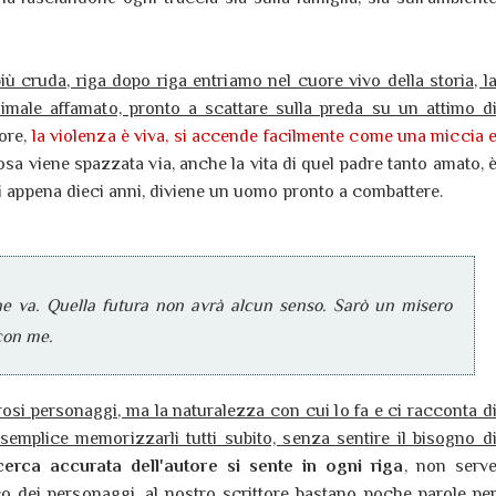
ù cruda, riga dopo riga entriamo nel cuore vivo della storia, l
male affamato, pronto a scattare sulla preda su un attimo d
tore,
la violenza è viva, si accende facilmente come una miccia 
osa viene spazzata via, anche la vita di quel padre tanto amato, 
di appena dieci anni, diviene un uomo pronto a combattere.
ne va. Quella futura non avrà alcun senso. Sarò un misero
 con me.
erosi personaggi, ma la naturalezza con cui lo fa e ci racconta d
semplice memorizzarli tutti subito, senza sentire il bisogno d
cerca accurata dell'autore si sente in ogni riga
, non serv
co dei personaggi, al nostro scrittore bastano poche parole pe