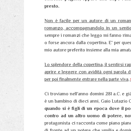
presto.
Non è facile per un autore di un romanzo
romanzo, accompagnandolo in un sentier
sempre i romanzi che leggo mi fanno riman
o forse ancora dalla copertina. E' per ques
mio autore preferito insieme alla mia amat
Lo splendore della copertina, il sentirsi ra
aprire e leggere con avidità ogni parola d
per poi finalmente entrare nella parte viva,
Ci troviamo nell'anno domini 281 a.C. e gi
è un bambino di dieci anni, Gaio Lutazio Ca
quando si è figli di un epoca dove il 
contro ad un altro uomo di potere, non 
protagonista ci racconta come piano piano l
di fronte ad un potere che umilia e domin