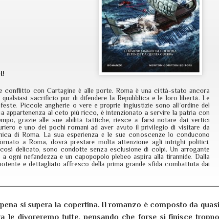
I!
ile conflitto con Cartagine è alle porte. Roma è una città-stato ancora
 qualsiasi sacrificio pur di difendere la Repubblica e le loro libertà. Le
feste. Piccole angherie o vere e proprie ingiustizie sono all’ordine del
a appartenenza al ceto più ricco, è intenzionato a servire la patria con
o, grazie alle sue abilità tattiche, riesce a farsi notare dai vertici
iero e uno dei pochi romani ad aver avuto il privilegio di visitare da
mica di Roma. La sua esperienza e le sue conoscenze lo conducono
ornato a Roma, dovrà prestare molta attenzione agli intrighi politici,
 così delicato, sono condotte senza esclusione di colpi. Un arrogante
o a ogni nefandezza e un capopopolo plebeo aspira alla tirannide. Dalla
potente e dettagliato affresco della prima grande sfida combattuta dai
 appena si supera la copertina. Il romanzo è composto da quas
ra le divoreremo tutte, pensando che forse si finisce tropp