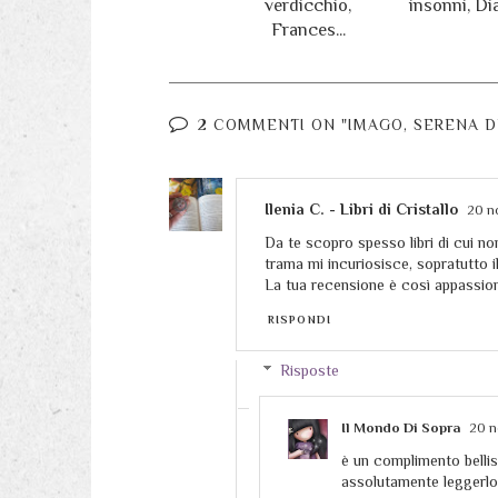
verdicchio,
insonni, Diar
Frances...
2 COMMENTI ON "IMAGO, SERENA D
Ilenia C. - Libri di Cristallo
20 no
Da te scopro spesso libri di cui n
trama mi incuriosisce, sopratutto i
La tua recensione è così appassion
RISPONDI
Risposte
Il Mondo Di Sopra
20 n
è un complimento bellis
assolutamente leggerlo!