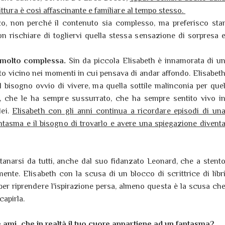
ttura è così affascinante e familiare al tempo stesso.
o, non perché il contenuto sia complesso, ma preferisco sta
on rischiare di togliervi quella stessa sensazione di sorpresa 
e molto complessa.
Sin da piccola Elisabeth è innamorata di u
to vicino nei momenti in cui pensava di andar affondo. Elisabet
l bisogno ovvio di vivere, ma quella sottile malinconia per que
, che le ha sempre sussurrato, che ha sempre sentito vivo i
lei.
Elisabeth con gli anni continua a ricordare episodi di un
ntasma e il bisogno di trovarlo e avere una spiegazione divent
tanarsi da tutti, anche dal suo fidanzato Leonard, che a stent
ente. Elisabeth con la scusa di un blocco di scrittrice di libr
 per riprendere l'ispirazione persa, almeno questa è la scusa ch
apirla.
e ami, che in realtà il tuo cuore appartiene ad un fantasma?