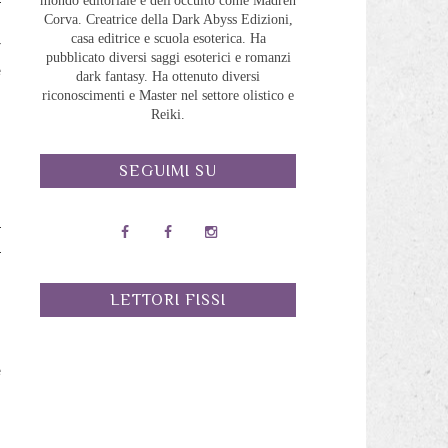
mondo editoriale e dell'occulto come Madreh
Corva. Creatrice della Dark Abyss Edizioni,
casa editrice e scuola esoterica. Ha
r
pubblicato diversi saggi esoterici e romanzi
e
dark fantasy. Ha ottenuto diversi
riconoscimenti e Master nel settore olistico e
Reiki.
n
h
l
SEGUIMI SU
n
a
a
LETTORI FISSI
o
i
e