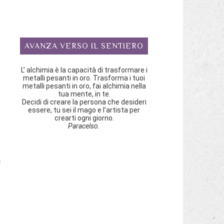
n
i
AVANZA VERSO IL SENTIERO
i
L’ alchimia è la capacità di trasformare i
metalli pesanti in oro. Trasforma i tuoi
,
metalli pesanti in oro, fai alchimia nella
tua mente, in te.
a
Decidi di creare la persona che desideri
essere, tu sei il mago e l’artista per
,
crearti ogni giorno.
e
Paracelso.
e
a
o
i
o