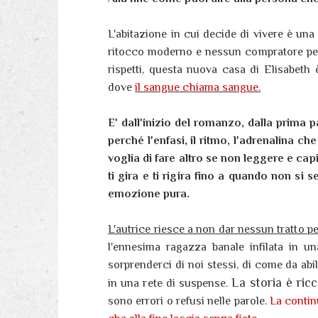
L'abitazione in cui decide di vivere è una
ritocco moderno e nessun compratore per 
rispetti, questa nuova casa di Elisabeth 
dove
il sangue chiama sangue.
E' dall'inizio del romanzo, dalla prima p
perché l'enfasi, il ritmo, l'adrenalina ch
voglia di fare altro se non leggere e capi
ti gira e ti rigira fino a quando non s
emozione pura.
L'autrice riesce a non dar nessun tratto p
l'ennesima ragazza banale infilata in u
sorprenderci di noi stessi, di come da abile
La storia è ric
in una rete di suspense.
sono errori o refusi nelle parole.
La contin