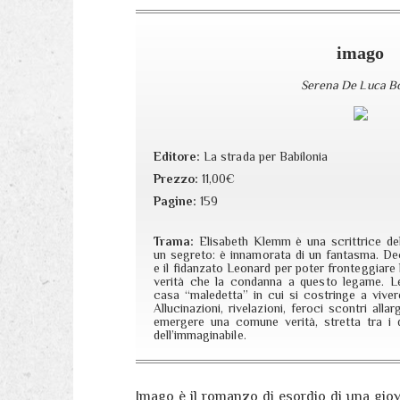
imago
Serena De Luca B
Editore:
La strada per Babilonia
Prezzo:
11,00€
Pagine:
159
Trama:
Elisabeth Klemm è una scrittrice de
un segreto: è innamorata di un fantasma. Dec
e il fidanzato Leonard per poter fronteggiare
verità che la condanna a questo legame. Le
casa “maledetta” in cui si costringe a viver
Allucinazioni, rivelazioni, feroci scontri all
emergere una comune verità, stretta tra i 
dell’immaginabile.
Imago è il romanzo di esordio di una gio