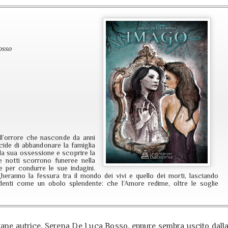
osso
ll’orrore che nasconde da anni
ide di abbandonare la famiglia
 la sua ossessione e scoprire la
 notti scorrono funeree nella
e per condurre le sue indagini.
argheranno la fessura tra il mondo dei vivi e quello dei morti, lasciando
denti come un obolo splendente: che l’Amore redime, oltre le soglie
vane autrice, Serena De Luca Bosso,
eppure sembra uscito dall