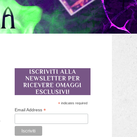
ISCRIVITI ALLA
NEWSLETTER PER
RICEVERE OMAGGI
ESCLUSIVI!
a
*
indicates required
ì
*
Email Address
i
e