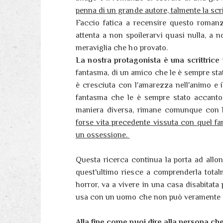
penna di un grande autore, talmente la scri
Faccio fatica a recensire questo romanz
attenta a non spoilerarvi quasi nulla, a n
meraviglia che ho provato.
La nostra protagonista è una scrittric
fantasma, di un amico che le è sempre sta
è cresciuta con l'amarezza nell'animo e i
fantasma che le è sempre stato accanto
maniera diversa, rimane comunque con 
forse vita precedente vissuta con quel fa
un ossessione.
Questa ricerca continua la porta ad allon
quest'ultimo riesce a comprenderla totalm
horror, va a vivere in una casa disabitata
usa con un uomo che non può veramente c
Alla fine come puoi dire alla persona ch