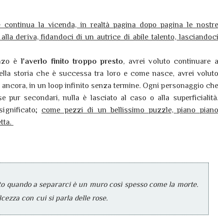
 continua la vicenda, in realtà pagina dopo pagina le nostr
alla deriva, fidandoci di un autrice di abile talento, lasciandoc
anzo è
l'averlo finito troppo presto
, avrei voluto continuare 
della storia che è successa tra loro e come nasce, avrei volut
 ancora, in un loop infinito senza termine. Ogni personaggio ch
 se pur secondari, nulla è lasciato al caso o alla superficialità
ignificato;
come pezzi di un bellissimo puzzle, piano pian
etta.
o quando a separarci è un muro così spesso come la morte.
lcezza con cui si parla delle rose.