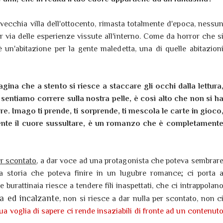
 vecchia villa dell'ottocento, rimasta totalmente d'epoca, nessu
via delle esperienze vissute all'interno. Come da horror che s
è un'abitazione per la gente maledetta, una di quelle abitazion
agina che a stento si riesce a staccare gli occhi dalla lettura
e sentiamo correre sulla nostra pelle, è così alto che non si h
re.
Imago ti prende, ti sorprende, ti mescola le carte in gioco
i sente il cuore sussultare, è un romanzo che è completament
er scontato
, a dar voce ad una protagonista che poteva sembrar
na storia che poteva finire in un lugubre romance; ci porta 
 burattinaia riesce a tendere fili inaspettati, che ci intrappolan
ca ed incalzante
, non si riesce a dar nulla per scontato, non c
ua voglia di sapere ci rende insaziabili di fronte ad un contenut