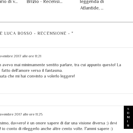
io di v...
Brizio - Recensi...
leggenda di
Atlantide, ...
E LUCA BOSSO - RECENSIONE - "
vembre 2017 alle ore 11:21
on avevo mai minimamente sentito parlare, tra cui appunto questo! La
l fatto dell'amore verso il fantasma.
ata che mi hai convinto a volerlo leggere!
ovembre 2017 alle ore 11:25
simo, davvero! è un onore sapere di dar una visione diversa :) devi
 io conto di rileggerlo anche altre cento volte. Fammi sapere :)