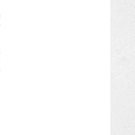
e
i
a
o
e
.
o