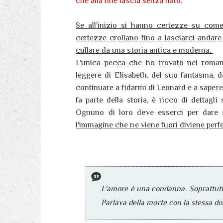
che alla fine lascia senza fiato.
Se all'inizio si hanno certezze su come
certezze crollano fino a lasciarci andare 
cullare da una storia antica e moderna.
L'unica pecca che ho trovato nel rom
leggere di Elisabeth, del suo fantasma, 
continuare a fidarmi di Leonard e a sapere
fa parte della storia, è ricco di dettagli
Ognuno di loro deve esserci per dare s
l'immagine che ne viene fuori diviene perf
L'amore è una condanna. Soprattutt
Parlava della morte con la stessa do