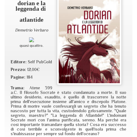
dorian e la
leggenda di
atlantide
Demetrio Verbaro
quasi quattro.
Editore:
Self PubGold
Prezzo:
12,00€
Pagine:
184
Trama:
Atene 399
a.C. Il filosofo Socrate è stato condannato a morte. Il suo
ultimo desiderio, esaudito, è quello di trascorrere la notte
prima dell'esecuzione insieme all'amico e discepolo Platone.
Prima di morire vuole confessargli un segreto che ha tenuto
nascosto per tutta la vita, custodendolo gelosamente. "Quale
segreto, maestro?" "La leggenda di Atlantide!" L'indomani
Socrate morì con l'anima purificata, sereno. Ma perché era
così importante tramandare quella storia? Cosa era successo
di così terribile e sconvolgente in quell'isola prima che
s'inabissasse per sempre sul fondo dell'oceano?