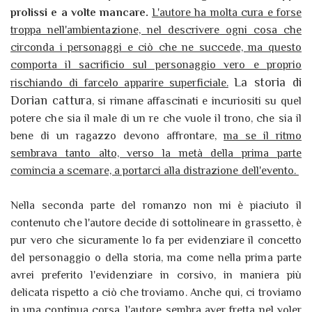
prolissi e a volte mancare.
L'autore ha molta cura e forse
troppa nell'ambientazione, nel descrivere ogni cosa che
circonda i personaggi e ciò che ne succede, ma questo
comporta il sacrificio sul personaggio vero e proprio
La storia di
rischiando di farcelo apparire superficiale.
Dorian cattura
, si rimane affascinati e incuriositi su quel
potere che sia il male di un re che vuole il trono, che sia il
bene di un ragazzo devono affrontare,
ma se il ritmo
sembrava tanto alto, verso la metà della prima parte
comincia a scemare, a portarci alla distrazione dell'evento.
Nella seconda parte del romanzo non mi è piaciuto il
contenuto che l'autore decide di sottolineare in grassetto, è
pur vero che sicuramente lo fa per evidenziare il concetto
del personaggio o della storia, ma come nella prima parte
avrei preferito l'evidenziare in corsivo, in maniera più
delicata rispetto a ciò che troviamo. Anche qui, ci troviamo
in una continua corsa, l'autore sembra aver fretta nel voler