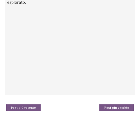
esplorato.
Post più recente
Post più vecchio