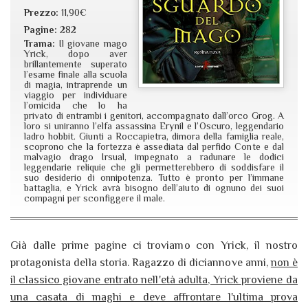
Prezzo:
11,90€
Pagine:
282
Trama:
Il giovane mago
Yrick, dopo aver
brillantemente superato
l’esame finale alla scuola
di magia, intraprende un
viaggio per individuare
l’omicida che lo ha
privato di entrambi i genitori, accompagnato dall’orco Grog. A
loro si uniranno l’elfa assassina Erynil e l’Oscuro, leggendario
ladro hobbit. Giunti a Roccapietra, dimora della famiglia reale,
scoprono che la fortezza è assediata dal perfido Conte e dal
malvagio drago Irsual, impegnato a radunare le dodici
leggendarie reliquie che gli permetterebbero di soddisfare il
suo desiderio di onnipotenza. Tutto è pronto per l’immane
battaglia, e Yrick avrà bisogno dell’aiuto di ognuno dei suoi
compagni per sconfiggere il male.
Già dalle prime pagine ci troviamo con Yrick, il nostro
protagonista della storia. Ragazzo di diciannove anni,
non è
il classico giovane entrato nell'età adulta, Yrick proviene da
una casata di maghi e deve affrontare l'ultima prova