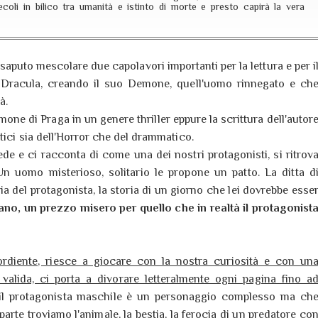
li in bilico tra umanità e istinto di morte e presto capirà la vera
saputo mescolare due capolavori importanti per la lettura e per i
e Dracula, creando il suo Demone, quell'uomo rinnegato e ch
à.
mone di Praga in un genere thriller eppure la scrittura dell'autor
tici sia dell'Horror che del drammatico.
ede e ci racconta di come una dei nostri protagonisti, si ritrov
Un uomo misterioso, solitario le propone un patto. La ditta d
toria del protagonista, la storia di un giorno che lei dovrebbe esse
no, un prezzo misero per quello che in realtà il protagonist
rdiente, riesce a giocare con la nostra curiosità e con un
 valida, ci porta a divorare letteralmente ogni pagina fino a
il protagonista maschile è un personaggio complesso ma ch
arte troviamo l'animale, la bestia, la ferocia di un predatore co