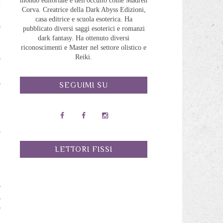
mondo editoriale e dell'occulto come Madreh
Corva. Creatrice della Dark Abyss Edizioni,
casa editrice e scuola esoterica. Ha
pubblicato diversi saggi esoterici e romanzi
dark fantasy. Ha ottenuto diversi
l
riconoscimenti e Master nel settore olistico e
Reiki.
e
e
SEGUIMI SU
a
i
r
a
LETTORI FISSI
a
d
e
n