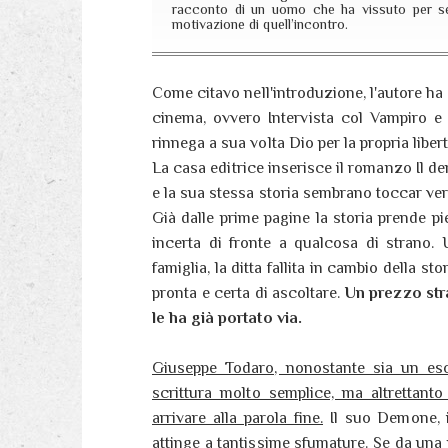
racconto di un uomo che ha vissuto per seco
motivazione di quell’incontro.
Come citavo nell'introduzione, l'autore ha 
cinema, ovvero Intervista col Vampiro 
rinnega a sua volta Dio per la propria libert
La casa editrice inserisce il romanzo Il de
e la sua stessa storia sembrano toccar ver
Già dalle prime pagine la storia prende pi
incerta di fronte a qualcosa di strano. 
famiglia, la ditta fallita in cambio della s
pronta e certa di ascoltare.
Un prezzo stra
le ha già portato via.
Giuseppe Todaro, nonostante sia un eso
scrittura molto semplice, ma altrettanto
arrivare alla parola fine.
Il suo Demone, 
attinge a tantissime sfumature. Se da una p