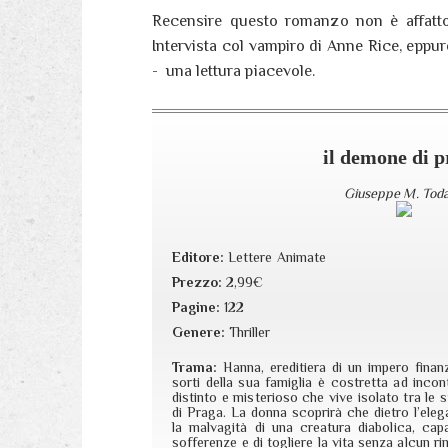
Recensire questo romanzo non è affatto 
Intervista col vampiro di Anne Rice, eppure
- una lettura piacevole.
il demone di 
Giuseppe M. Tod
Editore:
Lettere Animate
Prezzo:
2,99€
Pagine:
122
Genere:
Thriller
Trama:
Hanna, ereditiera di un impero finanz
sorti della sua famiglia è costretta ad inco
distinto e misterioso che vive isolato tra le 
di Praga. La donna scoprirà che dietro l’ele
la malvagità di una creatura diabolica, ca
sofferenze e di togliere la vita senza alcun r