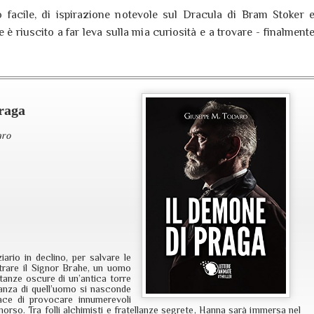
facile, di ispirazione notevole sul Dracula di Bram Stoker 
 è riuscito a far leva sulla mia curiosità e a trovare - finalment
praga
aro
iario in declino, per salvare le
ntrare il Signor Brahe, un uomo
stanze oscure di un’antica torre
ganza di quell’uomo si nasconde
pace di provocare innumerevoli
imorso. Tra folli alchimisti e fratellanze segrete, Hanna sarà immersa nel