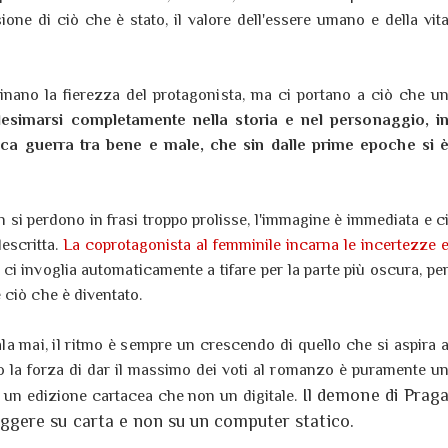
usione di ciò che è stato, il valore dell'essere umano e della vit
inano la fierezza del protagonista, ma ci portano a ciò che u
simarsi completamente nella storia e nel personaggio, i
sica guerra tra bene e male, che sin dalle prime epoche si 
n si perdono in frasi troppo prolisse, l'immagine è immediata e c
escritta.
La coprotagonista al femminile incarna le incertezze 
 ci invoglia automaticamente a tifare per la parte più oscura, pe
 ciò che è diventato.
la mai, il ritmo è sempre un crescendo di quello che si aspira 
o la forza di dar il massimo dei voti al romanzo è puramente u
Il demone di Prag
o un edizione cartacea che non un digitale.
leggere su carta e non su un computer statico.