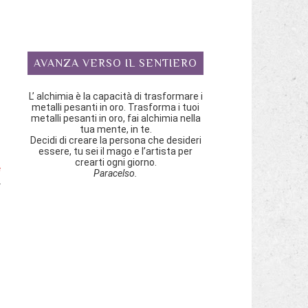
a
AVANZA VERSO IL SENTIERO
n
n
L’ alchimia è la capacità di trasformare i
è
metalli pesanti in oro. Trasforma i tuoi
metalli pesanti in oro, fai alchimia nella
tua mente, in te.
Decidi di creare la persona che desideri
i
essere, tu sei il mago e l’artista per
crearti ogni giorno.
e
Paracelso.
r
a
n
a