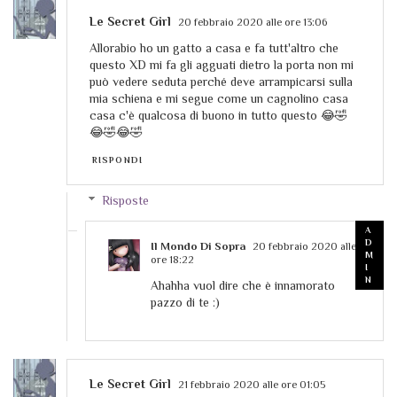
Le Secret Girl
20 febbraio 2020 alle ore 13:06
Allorabio ho un gatto a casa e fa tutt'altro che
questo XD mi fa gli agguati dietro la porta non mi
può vedere seduta perché deve arrampicarsi sulla
mia schiena e mi segue come un cagnolino casa
casa c'è qualcosa di buono in tutto questo 😂🤣
😂🤣😂🤣
RISPONDI
Risposte
Il Mondo Di Sopra
20 febbraio 2020 alle
ore 18:22
Ahahha vuol dire che è innamorato
pazzo di te :)
Le Secret Girl
21 febbraio 2020 alle ore 01:05