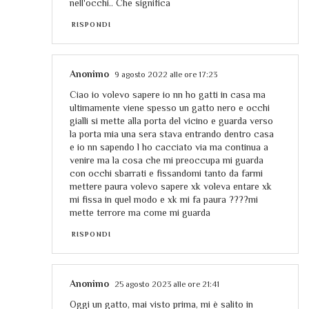
nell'occhi.. Che significa
RISPONDI
Anonimo
9 agosto 2022 alle ore 17:23
Ciao io volevo sapere io nn ho gatti in casa ma
ultimamente viene spesso un gatto nero e occhi
gialli si mette alla porta del vicino e guarda verso
la porta mia una sera stava entrando dentro casa
e io nn sapendo l ho cacciato via ma continua a
venire ma la cosa che mi preoccupa mi guarda
con occhi sbarrati e fissandomi tanto da farmi
mettere paura volevo sapere xk voleva entare xk
mi fissa in quel modo e xk mi fa paura ????mi
mette terrore ma come mi guarda
RISPONDI
Anonimo
25 agosto 2023 alle ore 21:41
Oggi un gatto, mai visto prima, mi è salito in