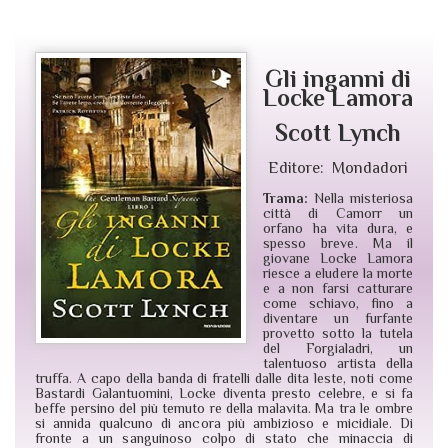
Gli inganni di
Locke Lamora
Scott Lynch
Editore: Mondadori
Trama:
Nella misteriosa
città di Camorr un
orfano ha vita dura, e
spesso breve. Ma il
giovane Locke Lamora
riesce a eludere la morte
e a non farsi catturare
come schiavo, fino a
diventare un furfante
provetto sotto la tutela
del Forgialadri, un
talentuoso artista della
truffa. A capo della banda di fratelli dalle dita leste, noti come
Bastardi Galantuomini, Locke diventa presto celebre, e si fa
beffe persino del più temuto re della malavita. Ma tra le ombre
si annida qualcuno di ancora più ambizioso e micidiale. Di
fronte a un sanguinoso colpo di stato che minaccia di