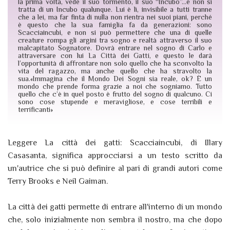
la prima volta, vede il suo tormento, il suo “Incubo”…e non si
tratta di un Incubo qualunque. Lui è lì, invisibile a tutti tranne
che a lei, ma far finta di nulla non rientra nei suoi piani, perché
è questo che la sua famiglia fa da generazioni: sono
Scacciaincubi, e non si può permettere che una di quelle
creature rompa gli argini tra sogno e realtà attraverso il suo
malcapitato Sognatore. Dovrà entrare nel sogno di Carlo e
attraversare con lui La Città dei Gatti, e questo le darà
l’opportunità di affrontare non solo quello che ha sconvolto la
vita del ragazzo, ma anche quello che ha stravolto la
sua.«Immagina che il Mondo Dei Sogni sia reale, ok? È un
mondo che prende forma grazie a noi che sogniamo. Tutto
quello che c’è in quel posto è frutto del sogno di qualcuno. Ci
sono cose stupende e meravigliose, e cose terribili e
terrificanti»
Leggere La città dei gatti: Scacciaincubi, di Illary
Casasanta, significa approcciarsi a un testo scritto da
un'autrice che si può definire al pari di grandi autori come
Terry Brooks e Neil Gaiman.
La città dei gatti permette di entrare all'interno di un mondo
che, solo inizialmente non sembra il nostro, ma che dopo