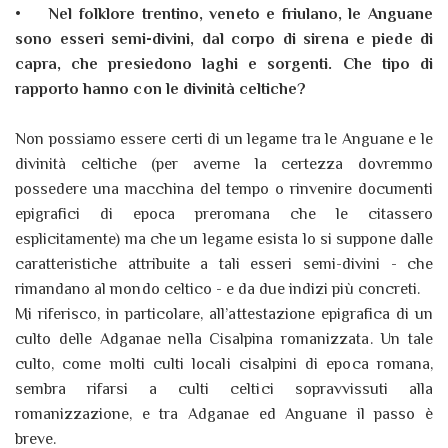
•
Nel folklore trentino, veneto e friulano, le Anguane
sono esseri semi-divini, dal corpo di sirena e piede di
capra, che presiedono laghi e sorgenti. Che tipo di
rapporto hanno con le divinità celtiche?
Non possiamo essere certi di un legame tra le Anguane e le
divinità celtiche (per averne la certezza dovremmo
possedere una macchina del tempo o rinvenire documenti
epigrafici di epoca preromana che le citassero
esplicitamente) ma che un legame esista lo si suppone dalle
caratteristiche attribuite a tali esseri semi-divini - che
rimandano al mondo celtico - e da due indizi più concreti.
Mi riferisco, in particolare, all’attestazione epigrafica di un
culto delle Adganae nella Cisalpina romanizzata. Un tale
culto, come molti culti locali cisalpini di epoca romana,
sembra rifarsi a culti celtici sopravvissuti alla
romanizzazione, e tra Adganae ed Anguane il passo è
breve.