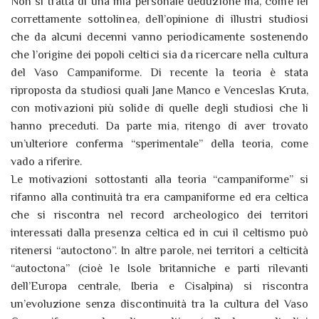
Non si tratta di una mia personale deduzione ma, come lei
correttamente sottolinea, dell’opinione di illustri studiosi
che da alcuni decenni vanno periodicamente sostenendo
che l’origine dei popoli celtici sia da ricercare nella cultura
del Vaso Campaniforme. Di recente la teoria è stata
riproposta da studiosi quali Jane Manco e Venceslas Kruta,
con motivazioni più solide di quelle degli studiosi che li
hanno preceduti. Da parte mia, ritengo di aver trovato
un’ulteriore conferma “sperimentale” della teoria, come
vado a riferire.
Le motivazioni sottostanti alla teoria “campaniforme” si
rifanno alla continuità tra era campaniforme ed era celtica
che si riscontra nel record archeologico dei territori
interessati dalla presenza celtica ed in cui il celtismo può
ritenersi “autoctono”. In altre parole, nei territori a celticità
“autoctona” (cioè le Isole britanniche e parti rilevanti
dell’Europa centrale, Iberia e Cisalpina) si riscontra
un’evoluzione senza discontinuità tra la cultura del Vaso