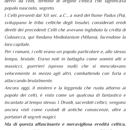
derivi da ceilt, termine di origine celtica che significava
popolo nascosto, segreto.
I Celti presenti dal XII sec. a.C., a nord del fiume Padus (Po),
sviluppano le tribù celtiche degli Insubri, considerati eredi
diretti dei precedenti Celti che avevano inglobato la civiltà di
Golasecca, qui fondano Mediolanium (Milano), facendone la
loro capitale.
Per i romani, i celti erano un popolo particolare e, allo stesso
tempo, brutale. Erano noti in battaglia come uomini alti e
massicci, guerrieri (spesso nudi) che si mescolavano
velocemente in mezzo agli altri, combattendo con furia e
attaccando brutalmente.
Ancora oggi, il mistero e la leggenda che ruota attorno al
popolo dei celti, è visto come un qualcosa di fantastico e
incantato al tempo stesso. I Druidi, sacerdoti celtici, vengono
ancora visti come custodi di antiche conoscenze, oltre a
portatori di segreti magici.
Ma di questa affascinante e meravigliosa eredità celtica,