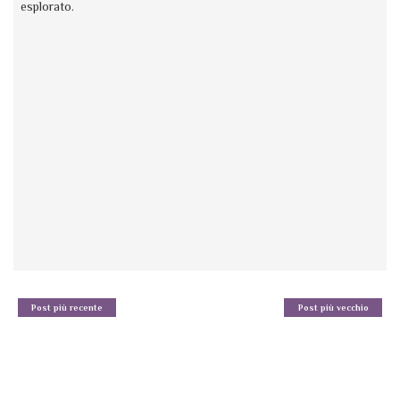
esplorato.
Post più recente
Post più vecchio