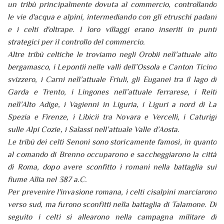
un tribù principalmente dovuta al commercio, controllando
le vie d'acqua e alpini, intermediando con gli etruschi padani
e i celti d'oltrape. I loro villaggi erano inseriti in punti
strategici per il controllo del commercio.
Altre tribù celtiche le troviamo negli Orobii nell’attuale alto
bergamasco, i Lepontii nelle valli dell’Ossola e Canton Ticino
svizzero, i Carni nell’attuale Friuli, gli Euganei tra il lago di
Garda e Trento, i Lingones nell’attuale ferrarese, i Reiti
nell’Alto Adige, i Vagienni in Liguria, i Liguri a nord di La
Spezia e Firenze, i Libicii tra Novara e Vercelli, i Caturigi
sulle Alpi Cozie, i Salassi nell’attuale Valle d’Aosta.
Le tribù dei celti Senoni sono storicamente famosi, in quanto
al comando di Brenno occuparono e saccheggiarono la città
di Roma, dopo avere sconfitto i romani nella battaglia sul
fiume Allia nel 387 a.C.
Per prevenire l'invasione romana, i celti cisalpini marciarono
verso sud, ma furono sconfitti nella battaglia di Talamone. Di
seguito i celti si allearono nella campagna militare di