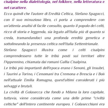
cisalpine nella dialettologia, nel folklore, nella letteratura e
nel carattere.
Ecco quindi che l'autore di Eredità Celtica, Stefano Spagocci,
con il suo minuzioso libro, ci porta a comprendere con
un'attenta analisi di facile consulto, quanto il popolo dei celti,
ricco di storia e leggenda, sia legato all'Italia più di quanto si
creda, tramandandoci una profonda eredità genetica e
sottolineando la presenza celtica nell'Italia Settentrionale.
Stefano Spagocci illustra come i celti cisalpini
comprendessero tutte le tribù posti sui territori oltre
l'Appennino, chiamata dai romani Gallia Cisalpina.
Le tribù più importanti dell'epoca erano i Senoni, gli Insubri,
i Taurini a Torino, i Cenomani tra Cremona e Brescia e i Boii
nell'attuale Emilia Romagna, quest'ultimi considerati i più
selvaggi e brutali.
La civiltà di Golasecca che fondò a Milano la loro capitale,
tuttavia, viene considerata come una delle prime "civiltà
celtiche" dell'intero continente europeo. I Golasecchiani era