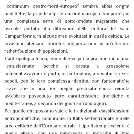
“continuum centro-nord-europeo” sembra abbia origini
neolitiche; la grande migrazione indoeuropea comportò poi
una complessa serie di sotto-ondate migratorie che
avrebbe portato alla diffusione della cultura del Vaso
Campaniforme, in alcune aree evolutasi in quella celtica. Le
invasioni lateniane storiche, poi, portarono ad un’ulteriore
redistribuzione di popolazioni.
L’antropologia fisica, come dicevo più sopra, non mi ha mai
“entusiasmato” perché si presta a grossolane
schematizzazioni e porta, in particolare, a sostituire i veri
popoli, con la loro complessa identità, con fantomatiche
razze che in una non meglio precisata epoca remota
avrebbero posseduto pure caratteristiche (nordiche o
mediterranee, a seconda dei gusti antropologici).
Per quello che possano valere le tradizionali classificazioni
antropometriche, comunque, in Italia settentrionale e nelle
aree celtiche dell’Europa centrale il tipo fisico prevalente è
quello alpino, con una minoranza di individui di tipo