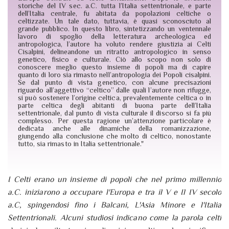
storiche del IV sec. a.C. tutta l’Italia settentrionale, e parte
dell’Italia centrale, fu abitata da popolazioni celtiche o
celtizzate. Un tale dato, tuttavia, è quasi sconosciuto al
grande pubblico. In questo libro, sintetizzando un ventennale
lavoro di spoglio della letteratura archeologica ed
antropologica, l’autore ha voluto rendere giustizia ai Celti
Cisalpini, delineandone un ritratto antropologico in senso
genetico, fisico e culturale. Ciò allo scopo non solo di
conoscere meglio questo insieme di popoli ma di capire
quanto di loro sia rimasto nell’antropologia dei Popoli cisalpini.
Se dal punto di vista genetico, con alcune precisazioni
riguardo all’aggettivo “celtico” dalle quali l’autore non rifugge,
si può sostenere l’origine celtica, prevalentemente celtica o in
parte celtica degli abitanti di buona parte dell’Italia
settentrionale, dal punto di vista culturale il discorso si fa più
complesso. Per questa ragione un’attenzione particolare è
dedicata anche alle dinamiche della romanizzazione,
giungendo alla conclusione che molto di celtico, nonostante
tutto, sia rimasto in Italia settentrionale."
I Celti erano un insieme di popoli che nel primo millennio
a.C. iniziarono a occupare l'Europa e tra il V e Il IV secolo
a.C, spingendosi fino i Balcani, L'Asia Minore e l'Italia
Settentrionali. Alcuni studiosi indicano come la parola celti