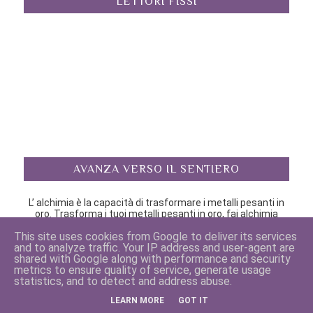
LETTORI FISSI
AVANZA VERSO IL SENTIERO
L’ alchimia è la capacità di trasformare i metalli pesanti in
oro. Trasforma i tuoi metalli pesanti in oro, fai alchimia
nella tua mente, in te.
This site uses cookies from Google to deliver its services
Decidi di creare la persona che desideri essere, tu sei il
and to analyze traffic. Your IP address and user-agent are
mago e l’artista per crearti ogni giorno.
shared with Google along with performance and security
Paracelso.
metrics to ensure quality of service, generate usage
statistics, and to detect and address abuse.
LEARN MORE
GOT IT