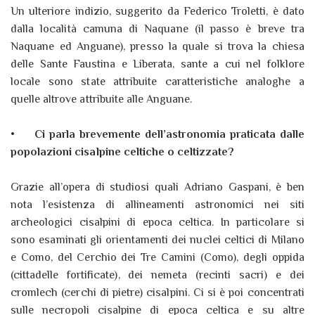
Un ulteriore indizio, suggerito da Federico Troletti, è dato
dalla località camuna di Naquane (il passo è breve tra
Naquane ed Anguane), presso la quale si trova la chiesa
delle Sante Faustina e Liberata, sante a cui nel folklore
locale sono state attribuite caratteristiche analoghe a
quelle altrove attribuite alle Anguane.
•
Ci parla brevemente dell’astronomia praticata dalle
popolazioni cisalpine celtiche o celtizzate?
Grazie all’opera di studiosi quali Adriano Gaspani, è ben
nota l’esistenza di allineamenti astronomici nei siti
archeologici cisalpini di epoca celtica. In particolare si
sono esaminati gli orientamenti dei nuclei celtici di Milano
e Como, del Cerchio dei Tre Camini (Como), degli oppida
(cittadelle fortificate), dei nemeta (recinti sacri) e dei
cromlech (cerchi di pietre) cisalpini. Ci si è poi concentrati
sulle necropoli cisalpine di epoca celtica e su altre