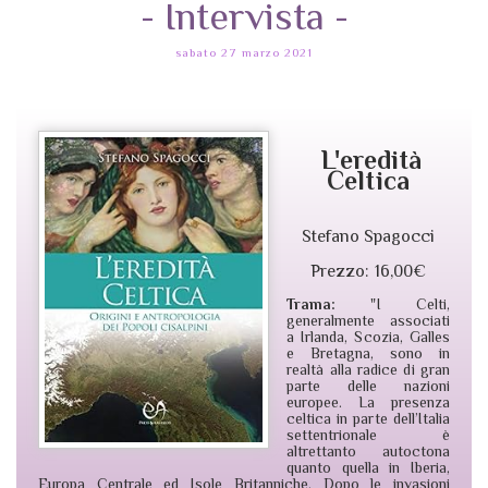
- Intervista -
sabato 27 marzo 2021
L'eredità
Celtica
Stefano Spagocci
Prezzo: 16,00€
Trama:
"I Celti,
generalmente associati
a Irlanda, Scozia, Galles
e Bretagna, sono in
realtà alla radice di gran
parte delle nazioni
europee. La presenza
celtica in parte dell’Italia
settentrionale è
altrettanto autoctona
quanto quella in Iberia,
Europa Centrale ed Isole Britanniche. Dopo le invasioni