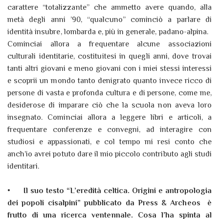
carattere “totalizzante” che ammetto avere quando, alla
metà degli anni ’90, “qualcuno” cominciò a parlare di
identità insubre, lombarda e, più in generale, padano-alpina.
Cominciai allora a frequentare alcune associazioni
culturali identitarie, costituitesi in quegli anni, dove trovai
tanti altri giovani e meno giovani con i miei stessi interessi
e scoprii un mondo tanto denigrato quanto invece ricco di
persone di vasta e profonda cultura e di persone, come me,
desiderose di imparare ciò che la scuola non aveva loro
insegnato. Cominciai allora a leggere libri e articoli, a
frequentare conferenze e convegni, ad interagire con
studiosi e appassionati, e col tempo mi resi conto che
anch’io avrei potuto dare il mio piccolo contributo agli studi
identitari.
•
Il suo testo “L’eredità celtica. Origini e antropologia
dei popoli cisalpini” pubblicato da Press & Archeos è
frutto di una ricerca ventennale. Cosa l’ha spinta al