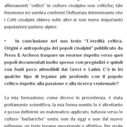
allineamenti “celtici” in culture cisalpine non celtiche; tale
fenomeno mi sembra confermi l’influenza determinante che
i Celti cisalpini ebbero sulle altre (e non meno importanti)
popolazioni padano-alpine.
•
In conclusione nel suo testo “L’eredità celtica.
Origini e antropologia dei popoli cisalpini” pubblicato da
Press & Archeos traspare un enorme rispetto verso quei
popoli documentati molto spesso con pregiudizi e quindi
con fonti poco attendibili dai Greci e Latini. C’è in lei
qualche tipo di legame più profondo con il popolo
celtico rispetto alla passione e alla ricerca ventennale?
La mia formazione, come dicevo in precedenza, è stata
prettamente scientifica, la mia forma mentis lo è altrettanto
e posso definirmi un matematico applicato, tuttavia verso le
culture “barbariche” sento, non da oggi e non dal nuovo
millennio, un forte legame emozionale e affettivo. Per quale