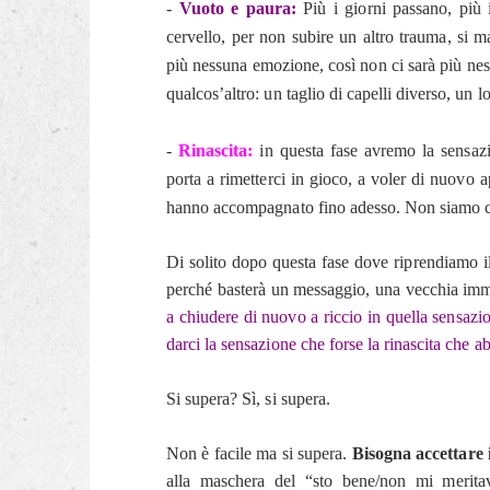
-
Vuoto e paura:
Più i giorni passano, più i
cervello, per non subire un altro trauma, si 
più nessuna emozione, così non ci sarà più ness
qualcos’altro: un taglio di capelli diverso, un
-
Rinascita:
in questa fase avremo la sensazi
porta a rimetterci in gioco, a voler di nuovo 
hanno accompagnato fino adesso. Non siamo così
Di solito dopo questa fase dove riprendiamo il 
perché basterà un messaggio, una vecchia im
a chiudere di nuovo a riccio in quella sensazi
darci la sensazione che forse la rinascita che
Si supera? Sì, si supera.
Non è facile ma si supera.
Bisogna accettare 
alla maschera del “sto bene/non mi merit