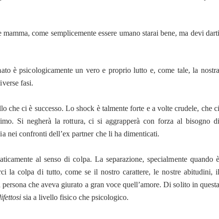
 mamma, come semplicemente essere umano starai bene, ma devi dart
to è psicologicamente un vero e proprio lutto e, come tale, la nostr
verse fasi.
llo che ci è successo. Lo shock è talmente forte e a volte crudele, che c
nimo. Si negherà la rottura, ci si aggrapperà con forza al bisogno d
 nei confronti dell’ex partner che li ha dimenticati.
aticamente al senso di colpa. La separazione, specialmente quando 
rci la colpa di tutto, come se il nostro carattere, le nostre abitudini, i
a persona che aveva giurato a gran voce quell’amore. Di solito in quest
ifettosi
sia a livello fisico che psicologico.