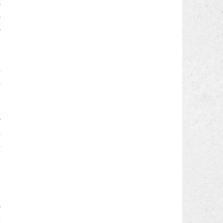
o
o
e
i
i
e
i
a
o
a