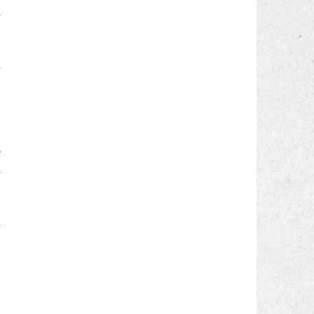
i
n
e
a
a
,