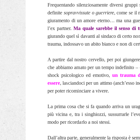
Frequentando silenziosamente diversi grupp
definite
sopravvissute o guerriere
, come se il 
giuramento di un amore eterno… ma una guerra
l’ex partner.
Ma quale sarebbe il senso di t
giurando quel sì davanti al sindaco di certo non
trauma, indossavo un abito bianco e non di cer
A partire dal nostro cervello, per poi giunger
che abbiamo amato per un tempo indefinito – c
shock psicologico ed emotivo,
un trauma d
essere
, lasciandoci per un attimo (anch’esso i
per poter ricominciare a vivere.
La prima cosa che si fa quando arriva un uraga
più vicina e, tra i singhiozzi, sussurrarle l’e
modo per ricordarlo a noi stessi.
Dall’altra parte, generalmente la risposta è sem