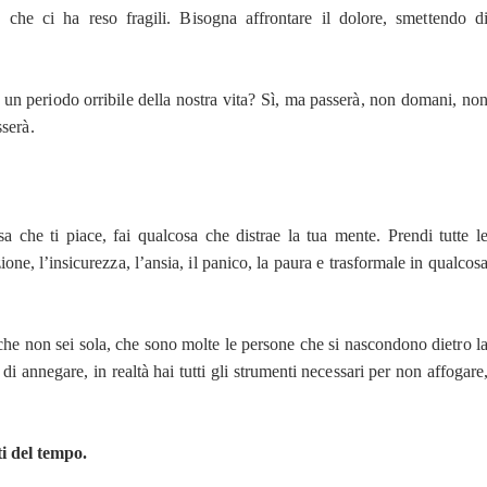
 che ci ha reso fragili. Bisogna affrontare il dolore, smettendo d
un periodo orribile della nostra vita? Sì, ma passerà, non domani, no
serà.
a che ti piace, fai qualcosa che distrae la tua mente. Prendi tutte l
ione, l’insicurezza, l’ansia, il panico, la paura e trasformale in qualcos
 che non sei sola, che sono molte le persone che si nascondono dietro l
i annegare, in realtà hai tutti gli strumenti necessari per non affogare
ti del tempo.