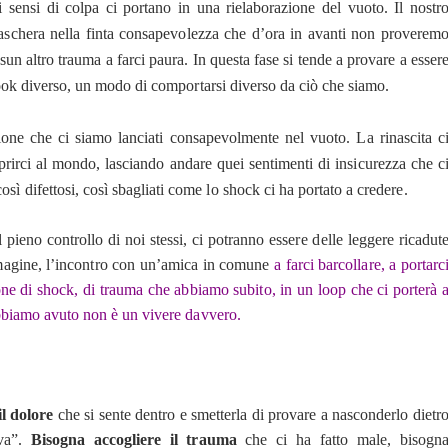
 sensi di colpa ci portano in una rielaborazione del vuoto. Il nostr
maschera nella finta consapevolezza che d’ora in avanti non proverem
un altro trauma a farci paura. In questa fase si tende a provare a esser
 look diverso, un modo di comportarsi diverso da ciò che siamo.
one che ci siamo lanciati consapevolmente nel vuoto. La rinascita c
aprirci al mondo, lasciando andare quei sentimenti di insicurezza che c
 difettosi, così sbagliati come lo shock ci ha portato a credere.
pieno controllo di noi stessi, ci potranno essere delle leggere ricadut
magine, l’incontro con un’amica in comune
a farci barcollare, a portarc
one di shock, di trauma che abbiamo subito, in un loop che ci porterà 
 abbiamo avuto non è un vivere davvero.
il dolore
che si sente dentro e smetterla di provare a nasconderlo dietr
ava”.
Bisogna accogliere il trauma
che ci ha fatto male, bisogn