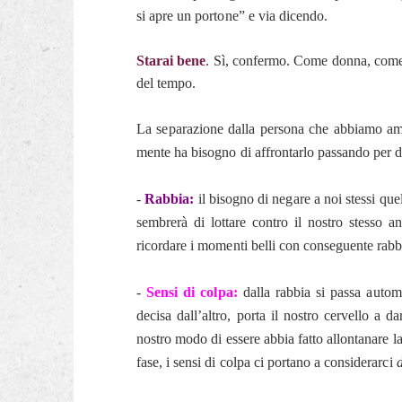
si apre un portone” e via dicendo.
Starai bene
. Sì, confermo. Come donna, come
del tempo.
La separazione dalla persona che a
bbiamo ama
mente ha bisogno di affrontarlo passando per di
-
Rabbia:
il bisogno di negare a noi stessi que
sembrerà di lottare contro il nostro stesso a
ricordare i momenti belli con conseguente rabbia
-
Sensi di colpa:
dalla rabbia si passa autom
decisa dall’altro, porta il nostro cervello a da
nostro modo di essere abbia fatto allontanare l
fase, i sensi di colpa ci portano a considerarci
d