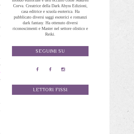
mondo editoriale e dell'occulto come Madreh
o
Corva. Creatrice della Dark Abyss Edizioni,
casa editrice e scuola esoterica. Ha
l
pubblicato diversi saggi esoterici e romanzi
:
dark fantasy. Ha ottenuto diversi
e
riconoscimenti e Master nel settore olistico e
l
Reiki.
SEGUIMI SU
a
o
o
e
LETTORI FISSI
a
n
a