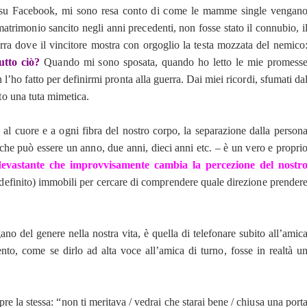
i su Facebook, mi sono resa conto di come le mamme single vengan
matrimonio sancito negli anni precedenti, non fosse stato il connubio, i
 dove il vincitore mostra con orgoglio la testa mozzata del nemico
utto ciò?
Quando mi sono sposata, quando ho letto le mie promess
 l’ho fatto per definirmi pronta alla guerra. Dai miei ricordi, sfumati da
to una tuta mimetica.
e al cuore e a ogni fibra del nostro corpo, la separazione dalla person
he può essere un anno, due anni, dieci anni etc. – è un vero e propri
evastante che improvvisamente cambia la percezione del nostr
ndefinito) immobili per cercare di comprendere quale direzione prender
no del genere nella nostra vita, è quella di telefonare subito all’amic
vento, come se dirlo ad alta voce all’amica di turno, fosse in realtà u
pre la stessa: “non ti meritava / vedrai che starai bene / chiusa una port