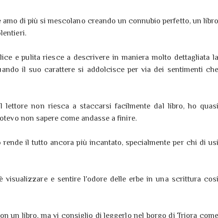
e amo di più si mescolano creando un connubio perfetto, un libr
entieri.
ice e pulita riesce a descrivere in maniera molto dettagliata l
ando il suo carattere si addolcisce per via dei sentimenti ch
l lettore non riesca a staccarsi facilmente dal libro, ho quas
potevo non sapere come andasse a finire.
o rende il tutto ancora più incantato, specialmente per chi di us
visualizzare e sentire l'odore delle erbe in una scrittura cos
on un libro, ma vi consiglio di leggerlo nel borgo di Triora com