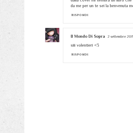
dalla cover mi sembra un libro che
da me per un te sei la benvenuta 
RISPONDI
Il Mondo Di Sopra
2 settembre 2015
siii volentieri <3
RISPONDI