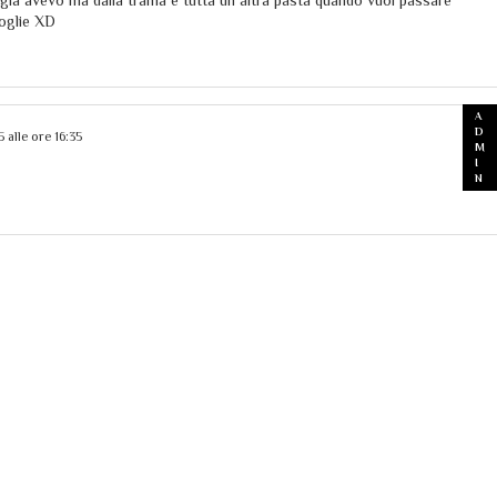
 gia avevo ma dalla trama e tutta un altra pasta quando vuoi passare
moglie XD
 alle ore 16:35