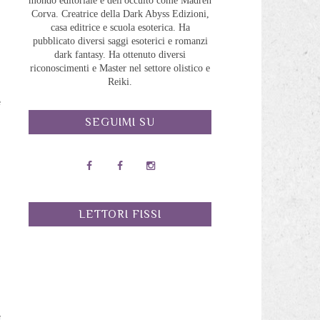
mondo editoriale e dell'occulto come Madreh
Corva. Creatrice della Dark Abyss Edizioni,
casa editrice e scuola esoterica. Ha
o
pubblicato diversi saggi esoterici e romanzi
dark fantasy. Ha ottenuto diversi
riconoscimenti e Master nel settore olistico e
Reiki.
a
e
SEGUIMI SU
i
i
LETTORI FISSI
i
e