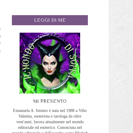
LEGGI DI ME
e
i
I
a
,
MI PRESENTO
Emanuela A. Imineo è nata nel 1988 a Vibo
Valentia, esoterista e tarologa da oltre
vent'anni, lavora attualmente nel mondo
editoriale ed esoterico. Conosciuta nel