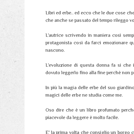
Libri ed erbe.. ed ecco che le due cose ch
che anche se passato del tempo rileggo vol
L'autrice scrivendo in maniera così sempl
protagonista così da farci emozionare qu
nascono.
L'evoluzione di questa donna fa si che i
dovuto leggerlo fino alla fine perchè non 
In più la magia delle erbe del suo giardin
magici delle erbe ne studia come me.
Oso dire che è un libro profumato perchè 
piacevole da leggere è molto facile.
E' la prima volta che consiglio un borgo c