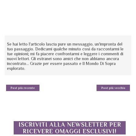
Se hai letto l'articolo lascia pure un messaggio, un'impronta del
tuo passaggio. Dedicami qualche minuto così da raccontarmi le
tue opinioni; mi fa piacere confrontarmi e leggere i commenti di
nuovi lettori. Gli estranei sono amici che non abbiamo ancora
incontrato... Grazie per essere passato e Il Mondo Di Sopra
esplorato.
Post più recente
Post più vecchio
ISCRIVITI ALLA NEWSLETTER PER
RICEVERE OMAGGI ESCLUSIVI!