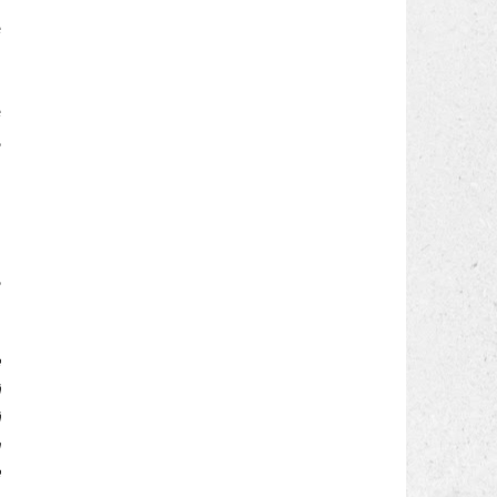
e
e
,
o
o
,
e
i
i
à
e