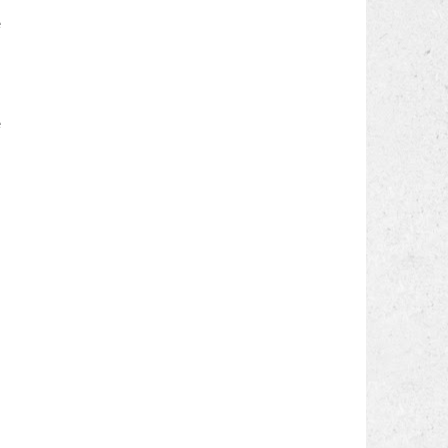
e
i
e
i
a
o
l
l