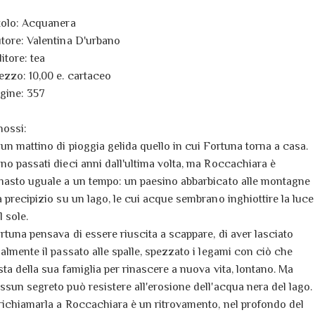
tolo: Acquanera
tore: Valentina D'urbano
itore: tea
ezzo: 10,00 e. cartaceo
gine: 357
nossi:
 un mattino di pioggia gelida quello in cui Fortuna torna a casa.
no passati dieci anni dall'ultima volta, ma Roccachiara è
masto uguale a un tempo: un paesino abbarbicato alle montagne
a precipizio su un lago, le cui acque sembrano inghiottire la luce
l sole.
rtuna pensava di essere riuscita a scappare, di aver lasciato
nalmente il passato alle spalle, spezzato i legami con ciò che
sta della sua famiglia per rinascere a nuova vita, lontano. Ma
ssun segreto può resistere all'erosione dell'acqua nera del lago.
richiamarla a Roccachiara è un ritrovamento, nel profondo del