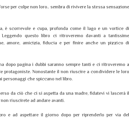
orse per colpe non loro.. sembra di rivivere la stessa sensazion
a, è scorrevole e cupa, profonda come il lago e un vortice d
Leggendo questo libro ci ritroveremo davanti a tantissim
ine, amore, amicizia, fiducia e per finire anche un pizzico d
gina dopo pagina i dubbi saranno sempre tanti e ci ritroveremo 
e protagoniste. Nonostante il non riuscire a condividere le lor
ai personaggi che spiccano nel libro.
erso da ciò che ci si aspetta da una madre, fidatevi vi lascerà i
non riuscirete ad andare avanti.
bro e ad aspettare il giorno dopo per riprenderlo per via de