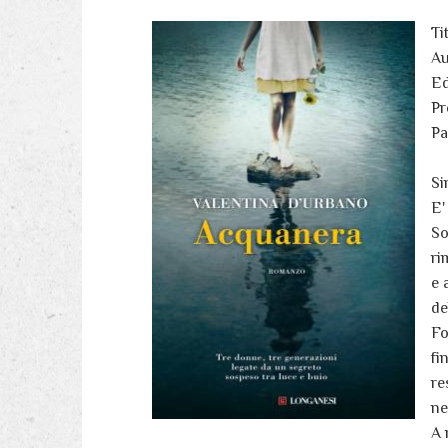
Ti
Au
Ed
Pr
Pa
Si
E'
So
ri
e 
de
Fo
fi
re
ne
A 