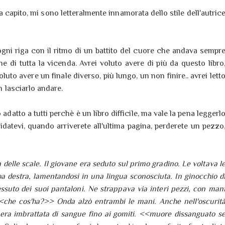
a capito, mi sono letteralmente innamorata dello stile dell'autric
ogni riga con il ritmo di un battito del cuore che andava sempr
ine di tutta la vicenda. Avrei voluto avere di più da questo libro
uto avere un finale diverso, più lungo, un non finire.. avrei lett
on lasciarlo andare.
 adatto a tutti perchè è un libro difficile, ma vale la pena leggerl
idatevi, quando arriverete all'ultima pagina, perderete un pezzo
delle scale. Il giovane era seduto sul primo gradino. Le voltava l
ba destra, lamentandosi in una lingua sconosciuta. In ginocchio d
tessuto dei suoi pantaloni. Ne strappava via interi pezzi, con man
che cos'ha?>> Onda alzò entrambi le mani. Anche nell'oscurit
a era imbrattata di sangue fino ai gomiti. <<muore dissanguato s