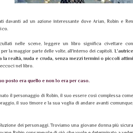
ati davanti ad un azione interessante dove Arian, Robin e Re
gico.
cullati nelle scene, leggere un libro significa civettare co
er la maggior parte delle volte, all'interno dei capitoli.
L'autric
ia la realtà, nuda e cruda, senza mezzi termini o piccoli attim
eccoci nel libro.
uo posto era quello e non lo era per caso.
amato il personaggio di Robin, il suo essere così complessa com
raggio, il suo timore e la sua voglia di andare avanti comunque
oluzione dei personaggi. Troviamo una giovane donna più sicur
iovane Robin consapevole di ciò che vuole e determinato a vede