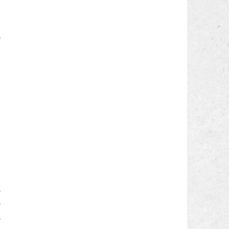
e
a
a
a
n
e
e
,