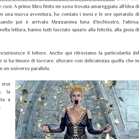
osì. A primo libro finito mi sono trovata amareggiata all'idea d
 in una nuova avventura, ho contato i mesi e le ore sperando d
Quando poi è arrivato Mezzanima luna d'inchiostro, l'attesa
ella lettura, hanno tutti lasciato spazio alla felicità, alla gioia d
curiosisce il lettore. Anche qui ritroviamo la particolarità de
he si ha timore di toccare, sfiorare con delicatezza quella che i
 un universo parallelo.
 eroi
, la
nta a
.