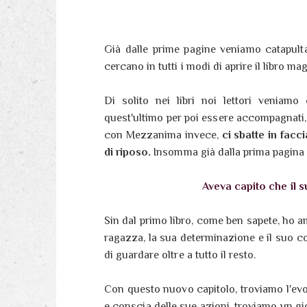
Già dalle prime pagine veniamo catapult
cercano in tutti i modi di aprire il libro ma
Di solito nei libri noi lettori veniamo 
quest'ultimo per poi essere accompagnati, p
con Mezzanima invece,
ci sbatte in facc
di riposo.
Insomma già dalla prima pagina 
Aveva capito che il s
Sin dal primo libro, come ben sapete, ho 
ragazza, la sua determinazione e il suo co
di guardare oltre a tutto il resto.
Con questo nuovo capitolo, troviamo l'ev
e conscia delle sue azioni, troviamo un g