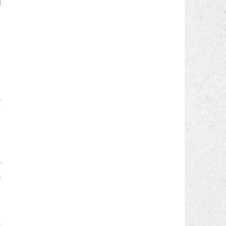
n
n
e
i
e
,
a
r