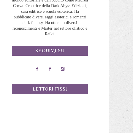
mondo editoriale e dell'occulto come Madreh
Corva. Creatrice della Dark Abyss Edizioni,
casa editrice e scuola esoterica. Ha
pubblicato diversi saggi esoterici e romanzi
dark fantasy. Ha ottenuto diversi
riconoscimenti e Master nel settore olistico e
Reiki.
SEGUIMI SU
,
i
LETTORI FISSI
n
e
i