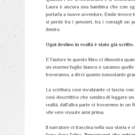
Laura è ancora una bambina che con sgu
portarla a nuove avventure, Emile invece tr
si perde tra i pensieri, tra i consigli un 
dentro.
Ogni destino in realtà è stato già scritto.
E l'autore in questo libro ci dimostra quant
un enorme foglio bianco e saranno quelle 
troveranno, a dirci quanto nonostante gran
La scrittura così incalzante ci lascia con i
così descrittivo che sembra di leggere un 
realtà, dall'altra parte ci troveremo in un
vite vere vissute anni prima.
Il narratore ci trascina nella sua storia e
l'uno dopo l'altro.
Personaggi che entran