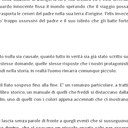
ardo innocente fissa il mondo sperando che il viaggio poss
asporta le ceneri del padre nella sua terra d'origine. Felix invec
po' troppo ossessivi del padre e il suo istinto che gli batte fort
o nulla sia causale, quanto tutto in verità sia già stato scritto s
stesse domande, quelle stesse risposte che i nostri protagonist
di nella storia, in realtà l'uomo rimarrà comunque piccolo.
l fiato sospeso fino alla fine. E' un romanzo particolare, a tratt
libro storico, un manuale di quelli che freddi si distaccano dall
 film, uno di quelli con i colori appena accennati che ci mostran
 ci lascia senza parole di fronte a quegli eventi che si susseguon
o dentro, che si scavano un piccolo spazio solo per esser