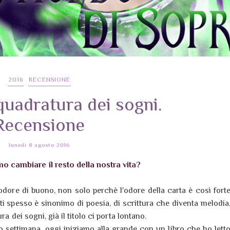
2016
RECENSIONE
quadratura dei sogni.
Recensione
lunedì 8 agosto 2016
mo cambiare il resto della nostra vita?
 odore di buono, non solo perchè l'odore della carta è così fort
i spesso è sinonimo di poesia, di scrittura che diventa melodia
ra dei sogni, già il titolo ci porta lontano.
o settimana, oggi iniziamo alla grande con un libro che ho lett