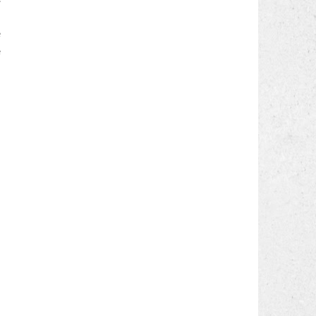
a
e
e
u
i
i
a
o
o
e