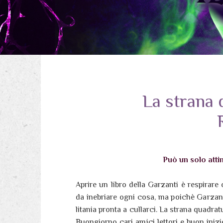
La strana 
Può un solo atti
Aprire un libro della Garzanti è respirare
da inebriare ogni cosa, ma poichè Garzant
litania pronta a cullarci. La strana quadratu
Buongiorno cari amici lettori e buon inizi