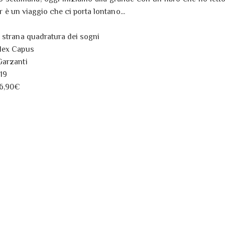
r è un viaggio che ci porta lontano...
 strana quadratura dei sogni
lex Capus
arzanti
19
6,90€