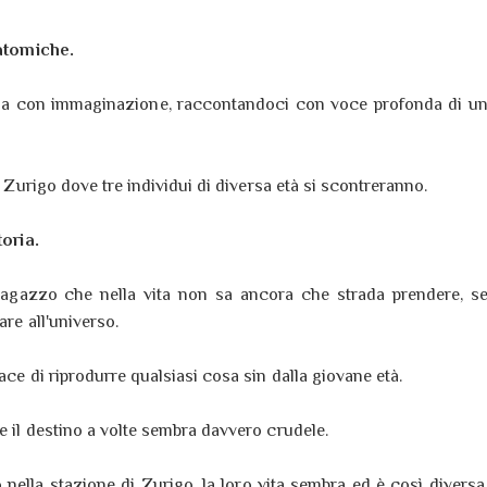
e atomiche.
oria con immaginazione, raccontandoci con voce profonda di u
di Zurigo dove tre individui di diversa età si scontreranno.
toria.
 ragazzo che nella vita non sa ancora che strada prendere, s
are all'universo.
ace di riprodurre qualsiasi cosa sin dalla giovane età.
e il destino a volte sembra davvero crudele.
nella stazione di Zurigo, la loro vita sembra ed è così diversa