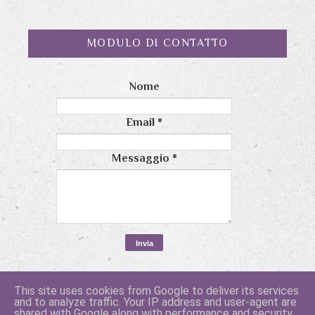
MODULO DI CONTATTO
Nome
Email
*
Messaggio
*
This site uses cookies from Google to deliver its services
and to analyze traffic. Your IP address and user-agent are
shared with Google along with performance and security