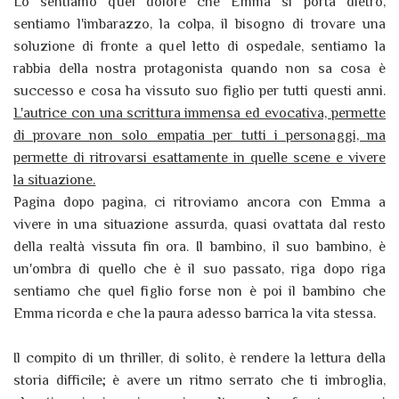
Lo sentiamo quel dolore che Emma si porta dietro,
sentiamo l'imbarazzo, la colpa, il bisogno di trovare una
soluzione di fronte a quel letto di ospedale, sentiamo la
rabbia della nostra protagonista quando non sa cosa è
successo e cosa ha vissuto suo figlio per tutti questi anni.
L'autrice con una scrittura immensa ed evocativa, permette
di provare non solo empatia per tutti i personaggi, ma
permette di ritrovarsi esattamente in quelle scene e vivere
la situazione.
Pagina dopo pagina, ci ritroviamo ancora con Emma a
vivere in una situazione assurda, quasi ovattata dal resto
della realtà vissuta fin ora. Il bambino, il suo bambino, è
un'ombra di quello che è il suo passato, riga dopo riga
sentiamo che quel figlio forse non è poi il bambino che
Emma ricorda e che la paura adesso barrica la vita stessa.
Il compito di un thriller, di solito, è rendere la lettura della
storia difficile; è avere un ritmo serrato che ti imbroglia,