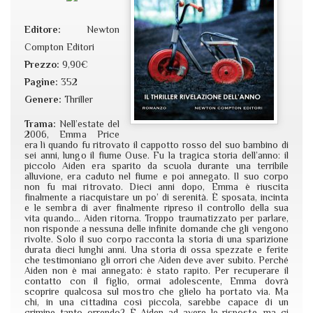
Editore:
Newton
Compton Editori
Prezzo:
9,90€
Pagine:
352
Genere:
Thriller
Trama:
Nell’estate del
2006, Emma Price
era lì quando fu ritrovato il cappotto rosso del suo bambino di
sei anni, lungo il fiume Ouse. Fu la tragica storia dell’anno: il
piccolo Aiden era sparito da scuola durante una terribile
alluvione, era caduto nel fiume e poi annegato. Il suo corpo
non fu mai ritrovato. Dieci anni dopo, Emma è riuscita
finalmente a riacquistare un po’ di serenità. È sposata, incinta
e le sembra di aver finalmente ripreso il controllo della sua
vita quando… Aiden ritorna. Troppo traumatizzato per parlare,
non risponde a nessuna delle infinite domande che gli vengono
rivolte. Solo il suo corpo racconta la storia di una sparizione
durata dieci lunghi anni. Una storia di ossa spezzate e ferite
che testimoniano gli orrori che Aiden deve aver subito. Perché
Aiden non è mai annegato: è stato rapito. Per recuperare il
contatto con il figlio, ormai adolescente, Emma dovrà
scoprire qualcosa sul mostro che glielo ha portato via. Ma
chi, in una cittadina così piccola, sarebbe capace di un
crimine tanto orrendo? È Aiden ad avere le risposte, ma ci