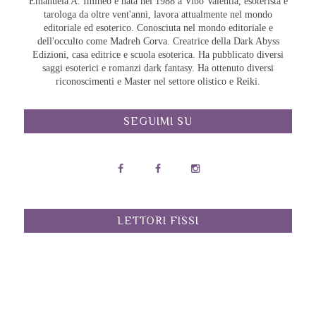
Emanuela A. Imineo è nata nel 1988 a Vibo Valentia, esoterista e
tarologa da oltre vent'anni, lavora attualmente nel mondo
editoriale ed esoterico. Conosciuta nel mondo editoriale e
dell'occulto come Madreh Corva. Creatrice della Dark Abyss
Edizioni, casa editrice e scuola esoterica. Ha pubblicato diversi
saggi esoterici e romanzi dark fantasy. Ha ottenuto diversi
riconoscimenti e Master nel settore olistico e Reiki.
SEGUIMI SU
LETTORI FISSI