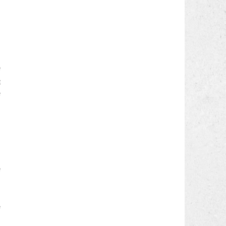
a
o
e
e
è
i
o
e
e