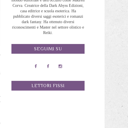
mondo editoriale e dell'occulto come Madreh
Corva. Creatrice della Dark Abyss Edizioni,
casa editrice e scuola esoterica. Ha
pubblicato diversi saggi esoterici e romanzi
dark fantasy. Ha ottenuto diversi
riconoscimenti e Master nel settore olistico e
Reiki.
SEGUIMI SU
l
i
LETTORI FISSI
ù
e
n
e