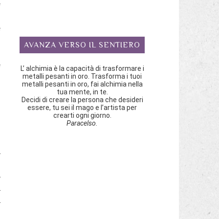
e
è
ò
AVANZA VERSO IL SENTIERO
l
e
L’ alchimia è la capacità di trasformare i
metalli pesanti in oro. Trasforma i tuoi
metalli pesanti in oro, fai alchimia nella
a
tua mente, in te.
Decidi di creare la persona che desideri
i
essere, tu sei il mago e l’artista per
crearti ogni giorno.
Paracelso.
o
a
o
,
o
o