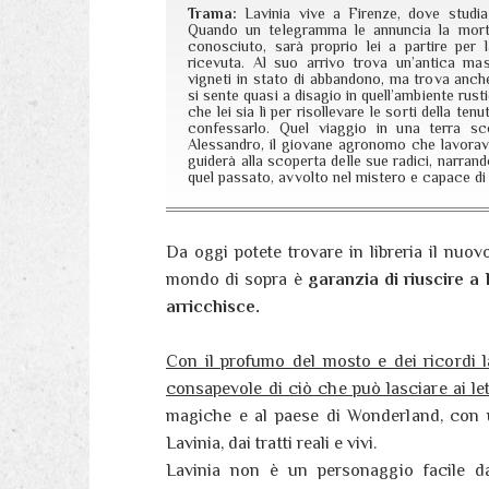
Trama:
Lavinia vive a Firenze, dove studi
Quando un telegramma le annuncia la mor
conosciuto, sarà proprio lei a partire per l
ricevuta. Al suo arrivo trova un’antica mass
vigneti in stato di abbandono, ma trova anche
si sente quasi a disagio in quell’ambiente rust
che lei sia lì per risollevare le sorti della t
confessarlo. Quel viaggio in una terra sc
Alessandro, il giovane agronomo che lavorava
guiderà alla scoperta delle sue radici, narran
quel passato, avvolto nel mistero e capace di 
Da oggi potete trovare in libreria il nuo
mondo di sopra è
garanzia di riuscire a
arricchisce.
Con il profumo del mosto e dei ricordi l
consapevole di ciò che può lasciare ai let
magiche e al paese di Wonderland, con u
Lavinia, dai tratti reali e vivi.
Lavinia non è un personaggio facile d