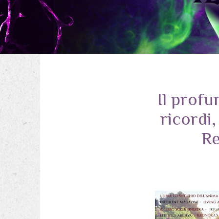
Il profu
ricordi
Re