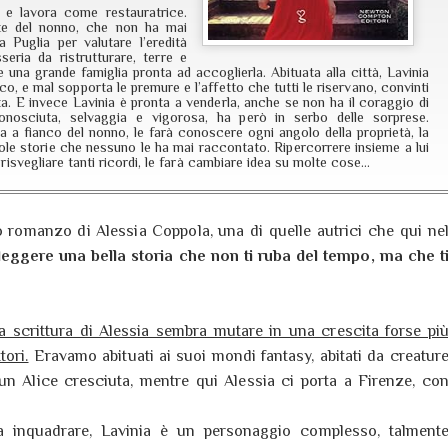
a e lavora come restauratrice.
te del nonno, che non ha mai
a Puglia per valutare l’eredità
eria da ristrutturare, terre e
 una grande famiglia pronta ad accoglierla. Abituata alla città, Lavinia
ico, e mal sopporta le premure e l’affetto che tutti le riservano, convinti
enuta. E invece Lavinia è pronta a venderla, anche se non ha il coraggio di
onosciuta, selvaggia e vigorosa, ha però in serbo delle sorprese.
 a fianco del nonno, le farà conoscere ogni angolo della proprietà, la
dole storie che nessuno le ha mai raccontato. Ripercorrere insieme a lui
risvegliare tanti ricordi, le farà cambiare idea su molte cose…
vo romanzo di Alessia Coppola, una di quelle autrici che qui ne
 leggere una bella storia che non ti ruba del tempo, ma che t
a scrittura di Alessia sembra mutare in una crescita forse pi
tori.
Eravamo abituati ai suoi mondi fantasy, abitati da creatur
n Alice cresciuta, mentre qui Alessia ci porta a Firenze, co
a inquadrare, Lavinia è un personaggio complesso, talment