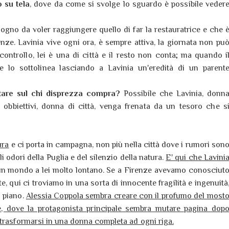
 su tela
, dove da come si svolge lo sguardo è possibile veder
ogno da voler raggiungere quello di far la restauratrice e che 
renze. Lavinia vive ogni ora, è sempre attiva, la giornata non pu
ontrollo, lei è una di città e il resto non conta; ma quando i
ce lo sottolinea lasciando a Lavinia un'eredità di un parent
tare sul chi disprezza compra?
Possibile che Lavinia, donn
 obbiettivi, donna di città, venga frenata da un tesoro che s
ura
e ci porta in campagna, non più nella città dove i rumori son
li odori della Puglia e del silenzio della natura.
E' qui che Lavini
un mondo a lei molto lontano. Se a Firenze avevamo conosciut
e, qui ci troviamo in una sorta di innocente fragilità e ingenuità
 piano.
Alessia Coppola sembra creare con il profumo del most
e, dove la protagonista principale sembra mutare pagina dop
 trasformarsi in una donna completa ad ogni riga.