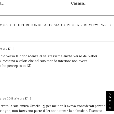
...
Casasa...
MOSTO E DEI RICORDI, ALESSIA COPPOLA - REVIEW PARTY
e ore 17:14
lo verso la conoscenza di se stessi ma anche verso dei valori...
si avvicina a valori che nel suo mondo interiore non aveva
he ho percepito io XD
arzo 2018 alle ore 17:19
erato la sua amica Ornella.. ;) per me non li aveva considerati perche'
 bisogno, non facevano parte di lei nonostante la solitudine. Esempio