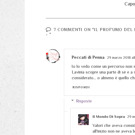
Capol
7 COMMENTI ON "IL PROFUMO DEL 
- "
Peccati di Penna
29 marzo 2018 all
Io lo vedo come un percorso non so
Lavinia scopre una parte di sè e a 
considerato... o almeno è quello c
RISPONDI
Risposte
Il Mondo Di Sopra
29 m
Valori che aveva consid
all'inizio non ne aveva