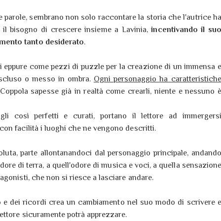
le parole, sembrano non solo raccontare la storia che l'autrice h
 il bisogno di crescere insieme a Lavinia,
incentivando il su
mento tanto desiderato
.
gi eppure come pezzi di puzzle per la creazione di un immensa 
escluso o messo in ombra.
Ogni personaggio ha caratteristich
Coppola sapesse già in realtà come crearli, niente e nessuno 
agli così perfetti e curati, portano il lettore ad immergers
n facilità i luoghi che ne vengono descritti.
oluta, parte allontanandoci dal personaggio principale, andand
dore di terra, a quell'odore di musica e voci, a quella sensazion
gonisti, che non si riesce a lasciare andare.
 e dei ricordi crea un cambiamento nel suo modo di scrivere 
ettore sicuramente potrà apprezzare.