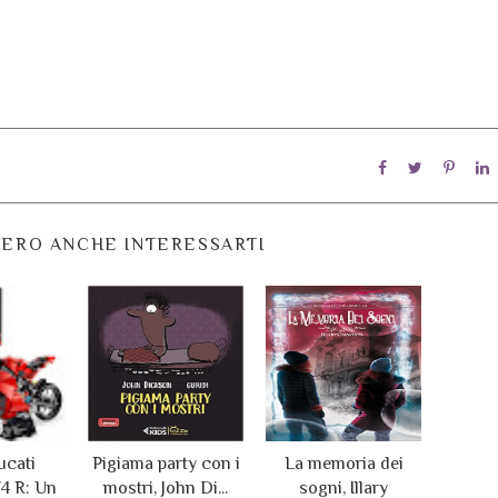
ERO ANCHE INTERESSARTI
ucati
Pigiama party con i
La memoria dei
4 R: Un
mostri, John Di...
sogni, Illary