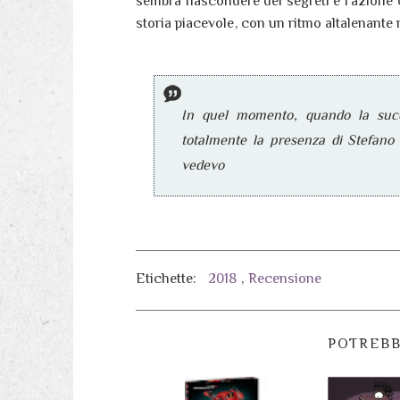
sembra nascondere dei segreti e l'azione
storia piacevole, con un ritmo altalenante
In quel momento, quando la succe
totalmente la presenza di Stefano 
vedevo
Etichette:
2018
,
Recensione
POTREBB