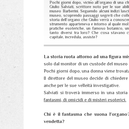
Pochi giorni dopo, vicino all’organo di una c
Giulio Salviati, scrittore noto per le sue abi
museo Barberini. Seguendo alcuni indizi lascia
museo, scoprendo passaggi segreti che colle
storia dell’organo che Giulio verrà a conosce
strumento apparteneva e intorno al quale molt
pratiche esoteriche, un famoso botanico, un
tanto diversi tra loro? Che cosa stavano ce
capitale, incredula, assiste?
La storia ruota attorno ad una figura mis
solo dal monitor di un custode del museo 
Pochi giorni dopo, una donna viene trovat
Il direttore del museo decide di chiedere
anche per le sue velleità investigative.
Salviati si troverà immerso in una stor
fantasmi, di omicidi e di misteri esoterici.
Chi è il fantasma che suona l'organo
vendetta?