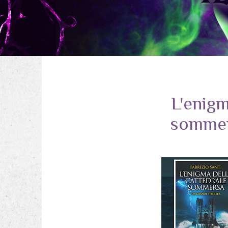
L'enigm
sommer