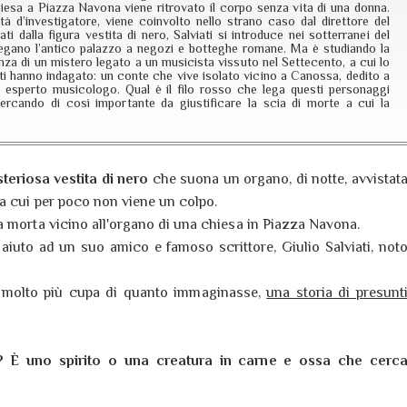
hiesa a Piazza Navona viene ritrovato il corpo senza vita di una donna.
lità d’investigatore, viene coinvolto nello strano caso dal direttore del
ti dalla figura vestita di nero, Salviati si introduce nei sotterranei del
gano l’antico palazzo a negozi e botteghe romane. Ma è studiando la
nza di un mistero legato a un musicista vissuto nel Settecento, a cui lo
i hanno indagato: un conte che vive isolato vicino a Canossa, dedito a
 esperto musicologo. Qual è il filo rosso che lega questi personaggi
rcando di così importante da giustificare la scia di morte a cui la
teriosa vestita di nero
che suona un organo, di notte, avvistat
a cui per poco non viene un colpo.
a morta vicino all'organo di una chiesa in Piazza Navona.
 aiuto ad un suo amico e famoso scrittore, Giulio Salviati, not
ia molto più cupa di quanto immaginasse,
una storia di presunt
? È uno spirito o una creatura in carne e ossa che cerc