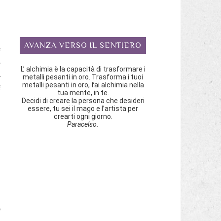
e
AVANZA VERSO IL SENTIERO
e
.
L’ alchimia è la capacità di trasformare i
i
metalli pesanti in oro. Trasforma i tuoi
metalli pesanti in oro, fai alchimia nella
e
tua mente, in te.
Decidi di creare la persona che desideri
essere, tu sei il mago e l’artista per
crearti ogni giorno.
a
Paracelso.
i
o
e