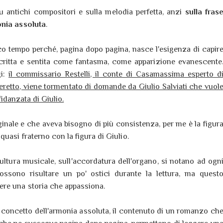
su antichi compositori e sulla melodia perfetta, anzi
sulla fras
onia assoluta
.
 poco tempo perché, pagina dopo pagina, nasce l'esigenza di capir
critta e sentita come fantasma, come apparizione evanescente
gi:
il commissario Restelli, il conte di Casamassima esperto d
veretto, viene tormentato di domande da Giulio Salviati che vuol
 fidanzata di Giulio.
nale e che aveva bisogno di più consistenza, per me è la figur
uasi fraterno con la figura di Giulio.
ltura musicale, sull'accordatura dell'organo, si notano ad ogn
ossono risultare un po' ostici durante la lettura, ma quest
ere una storia che appassiona.
 il concetto dell'armonia assoluta, il contenuto di un romanzo ch