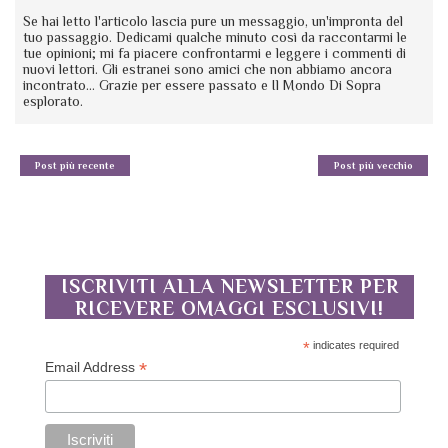
Se hai letto l'articolo lascia pure un messaggio, un'impronta del
tuo passaggio. Dedicami qualche minuto così da raccontarmi le
tue opinioni; mi fa piacere confrontarmi e leggere i commenti di
nuovi lettori. Gli estranei sono amici che non abbiamo ancora
incontrato... Grazie per essere passato e Il Mondo Di Sopra
esplorato.
Post più recente
Post più vecchio
ISCRIVITI ALLA NEWSLETTER PER
RICEVERE OMAGGI ESCLUSIVI!
*
indicates required
*
Email Address