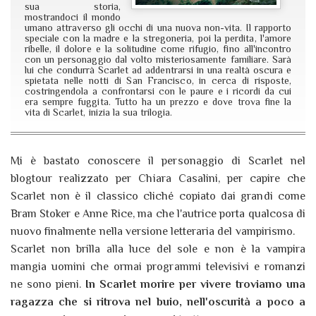
sua storia,
mostrandoci il mondo
umano attraverso gli occhi di una nuova non-vita. Il rapporto
speciale con la madre e la stregoneria, poi la perdita, l'amore
ribelle, il dolore e la solitudine come rifugio, fino all'incontro
con un personaggio dal volto misteriosamente familiare. Sarà
lui che condurrà Scarlet ad addentrarsi in una realtà oscura e
spietata nelle notti di San Francisco, in cerca di risposte,
costringendola a confrontarsi con le paure e i ricordi da cui
era sempre fuggita. Tutto ha un prezzo e dove trova fine la
vita di Scarlet, inizia la sua trilogia.
Mi è bastato conoscere il personaggio di Scarlet nel
blogtour realizzato per Chiara Casalini, per capire che
Scarlet non è il classico cliché copiato dai grandi come
Bram Stoker e Anne Rice, ma che l'autrice porta qualcosa di
nuovo finalmente nella versione letteraria del vampirismo.
Scarlet non brilla alla luce del sole e non è la vampira
mangia uomini che ormai programmi televisivi e romanzi
ne sono pieni.
In Scarlet morire per vivere troviamo una
ragazza che si ritrova nel buio, nell'oscurità a poco a