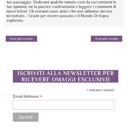
tuo passaggio. Dedicami qualche minuto così da raccontarmi le
tue opinioni; mi fa piacere confrontarmi e leggere i commenti di
nuovi lettori. Gli estranei sono amici che non abbiamo ancora
incontrato... Grazie per essere passato e Il Mondo Di Sopra
esplorato.
Post più recente
Post più vecchio
ISCRIVITI ALLA NEWSLETTER PER
RICEVERE OMAGGI ESCLUSIVI!
*
indicates required
*
Email Address