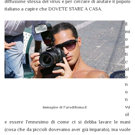
diffusione stessa del virus e per cercare di aiutare il popolo
italiano a capire che DOVETE STARE A CASA.
Il
mi
o
ar
ti
c
ol
o
n
o
n
vu
Immagine di FarodiRoma.it
ol
e essere l'ennesimo di come ci si debba lavare le mani
(cosa che da piccoli dovevamo aver già imparato), ma vuole