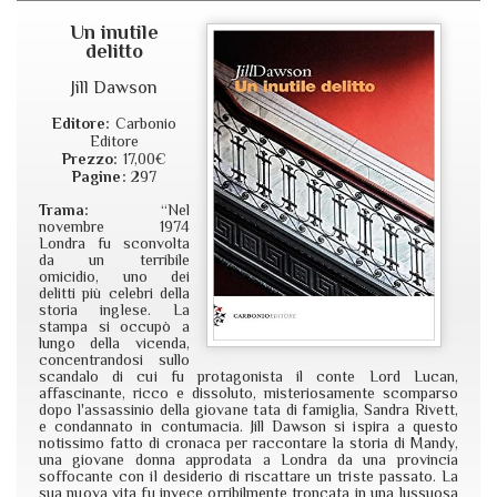
Un inutile
delitto
Jill Dawson
Editore:
Carbonio
Editore
Prezzo:
17,00€
Pagine:
297
Trama:
“Nel
novembre 1974
Londra fu sconvolta
da un terribile
omicidio, uno dei
delitti più celebri della
storia inglese. La
stampa si occupò a
lungo della vicenda,
concentrandosi sullo
scandalo di cui fu protagonista il conte Lord Lucan,
affascinante, ricco e dissoluto, misteriosamente scomparso
dopo l'assassinio della giovane tata di famiglia, Sandra Rivett,
e condannato in contumacia. Jill Dawson si ispira a questo
notissimo fatto di cronaca per raccontare la storia di Mandy,
una giovane donna approdata a Londra da una provincia
soffocante con il desiderio di riscattare un triste passato. La
sua nuova vita fu invece orribilmente troncata in una lussuosa